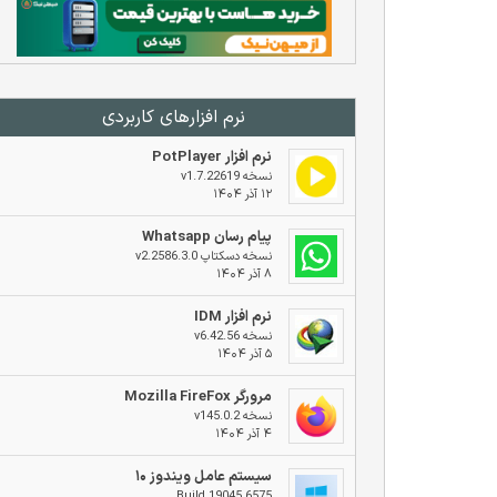
نرم افزار‌های کاربردی
نرم افزار PotPlayer
نسخه v1.7.22619
۱۲ آذر ۱۴۰۴
پیام رسان Whatsapp
نسخه دسکتاپ v2.2586.3.0
۸ آذر ۱۴۰۴
نرم افزار IDM
نسخه v6.42.56
۵ آذر ۱۴۰۴
مرورگر Mozilla FireFox
نسخه v145.0.2
۴ آذر ۱۴۰۴
سیستم عامل ویندوز ۱۰
Build 19045.6575