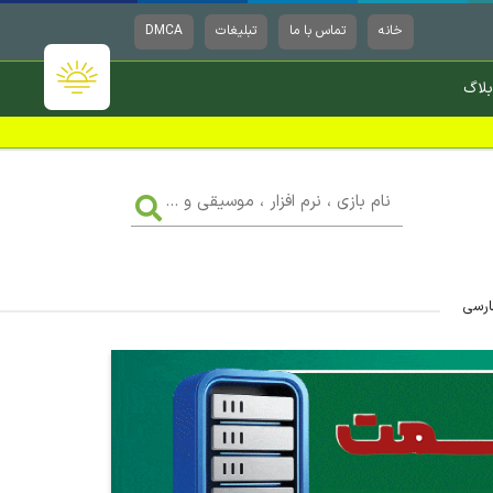
خانه
تماس با ما
تبلیغات
DMCA
بلاگ
نام
بازی
،
نرم
افزار
،
موسیقی
و
...