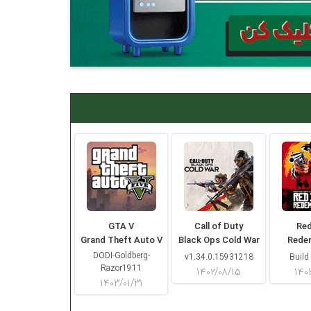
GTA V
Call of Duty
Re
Grand Theft Auto V
Black Ops Cold War
Rede
DODI-Goldberg-
v1.34.0.15931218
Build
Razor1911
۱۴۰۲/۰۸/۱۵
۱۴۰
۱۴۰۳/۰۱/۳۱