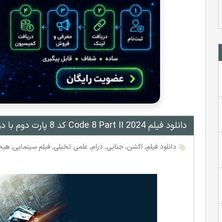
دانلود فیلم Code 8 Part II 2024 کد 8 پارت دوم با دوبله و زیرنویس فارسی
دانلود فیلم
,
اکشن
,
جنایی
,
درام
,
علمی تخیلی
,
فیلم سینمایی
,
هیجا