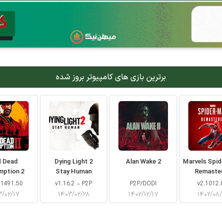
برترین بازی های کامپیوتر بروز شده
d Dead
Dying Light 2
Alan Wake 2
Marvels Spi
mption 2
Stay Human
Remaste
 1491.50
v1.16.2 – P2P
P2P/DODI
v2.1012.
۳/۰۲/۱۷
۱۴۰۳/۰۲/۲۸
۱۴۰۲/۱۲/۱۷
۱۴۰۲/۰۸