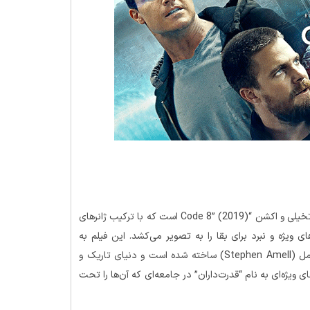
فیلم “Code 8: Part II” محصول سال 2024، دنباله‌ای از فیلم علمی تخیلی و اکشن “Code 8” (2019) است که با ترکیب ژانرهای
ی ویژه و نبرد برای بقا را به تصویر می‌کشد. این فیلم به
کارگردانی جف چان و بازی رابی امل (Robbie Amell) و استیون امل (Stephen Amell) ساخته شده است و دنیای تاریک و
ی ویژه‌ای به نام “قدرت‌داران” در جامعه‌ای که آن‌ها را تحت