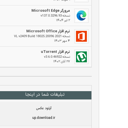
مرورگر Microsoft Edge
نسخه v137.0.3296.93
۲ تیر ۱۴۰۴
نرم افزار Microsoft Office
نسخه 2021 VL v2409 Build 18025.20096
۴ مهر ۱۴۰۳
نرم افزار uTorrent
نسخه v3.6.0.46922
۲۷ آبان ۱۴۰۲
تبلیغات شما در اینجا
آپلود عکس
up.download.ir