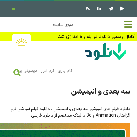
بستن منو
✖
خانه
منوی سایت
نرم افزار کامپیوتر
تماس با ما
کانال رسمی دانلود در بله راه اندازی شد
بازی کامپیوتر
تبلیغات
اندروید
DMCA
نام
بازی
f
،
فیلم
نرم
افزار
سه بعدی و انیمیشن
،
کتاب
موسیقی
و
...
دانلود فیلم های آموزشی سه بعدی و انیمیشن . دانلود فیلم آموزشی نرم
وبلاگ
افزارهای Animation و 3d با لینک مستقیم از دانلود فارسی
جهت دریافت آخرین اخبار و اطلاعات ما را در کانال رسمی دانلود در
بله دنبال کنید (ورود)