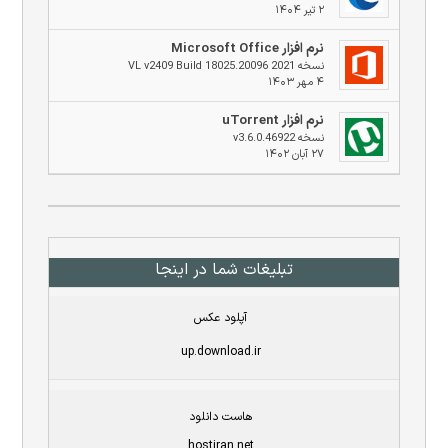
۲ تیر ۱۴۰۴
نرم افزار Microsoft Office
نسخه 2021 VL v2409 Build 18025.20096
۴ مهر ۱۴۰۳
نرم افزار uTorrent
نسخه v3.6.0.46922
۲۷ آبان ۱۴۰۲
تبلیغات شما در اینجا
آپلود عکس
up.download.ir
هاست دانلود
hostiran.net