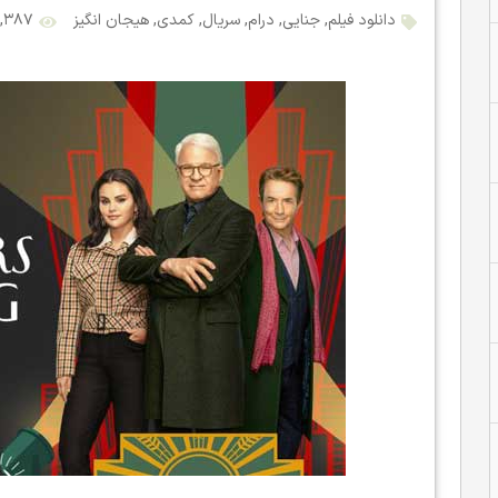
دانلود فیلم
,
جنایی
,
درام
,
سریال
,
کمدی
,
هیجان انگیز
۴,۳۸۷ بازد