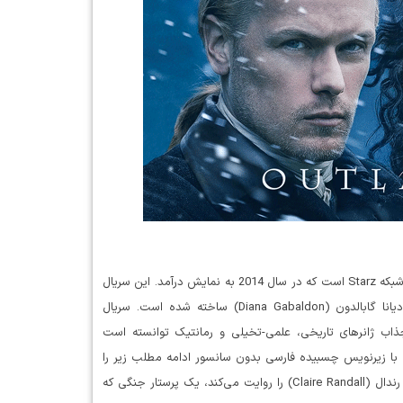
دانلود سریال Outlander سریال Outlander یکی از آثار موفق و محبوب شبکه Starz است که در سال 2014 به نمایش درآمد. این سریال
بر اساس مجموعه رمان‌های پرفروش و پرطرفدار نویسنده آمریکایی دیانا گابالدون (Diana Gabaldon) ساخته شده است. سریال
ب جذاب ژانرهای تاریخی، علمی-تخیلی و رمانتیک توانسته است
 با زیرنویس چسبیده فارسی بدون سانسور ادامه مطلب زیر را
دنبال کنید. خلاصه داستان سریال غریبه سریال Outlander داستان کلیر رندال (Claire Randall) را روایت می‌کند، یک پرستار جنگی که