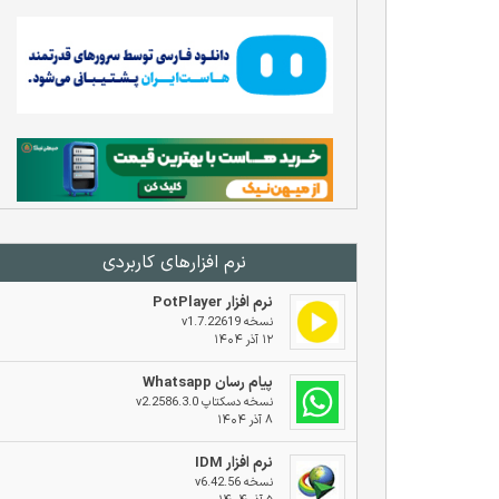
نرم افزار‌های کاربردی
نرم افزار PotPlayer
نسخه v1.7.22619
۱۲ آذر ۱۴۰۴
پیام رسان Whatsapp
نسخه دسکتاپ v2.2586.3.0
۸ آذر ۱۴۰۴
نرم افزار IDM
نسخه v6.42.56