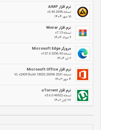
نرم افزار AIMP
نسخه v5.40.2696
۱۵ مهر ۱۴۰۴
نرم افزار Winrar
نسخه v7.13
۹ مرداد ۱۴۰۴
مرورگر Microsoft Edge
نسخه v137.0.3296.93
۲ تیر ۱۴۰۴
نرم افزار Microsoft Office
نسخه 2021 VL v2409 Build 18025.20096
۴ مهر ۱۴۰۳
نرم افزار uTorrent
نسخه v3.6.0.46922
۲۷ آبان ۱۴۰۲