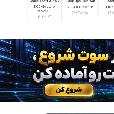
Grand Theft Auto V
Black Ops Cold War
Rede
DODI-Goldberg-
v1.34.0.15931218
Build
Razor1911
۱۴۰۲/۰۸/۱۵
۱۴۰
۱۴۰۳/۰۱/۳۱