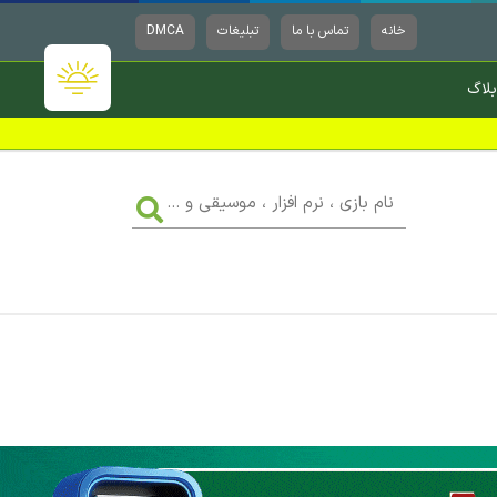
خانه
تماس با ما
تبلیغات
DMCA
بلاگ
نام
بازی
،
نرم
افزار
،
موسیقی
و
...