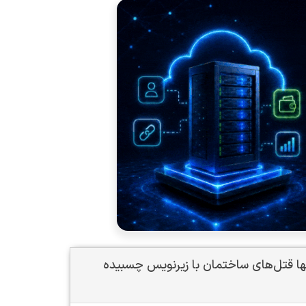
د سریال Only Murders in the Building 2021 تنها قتل‌های ساختمان با زیرنویس چسبیده