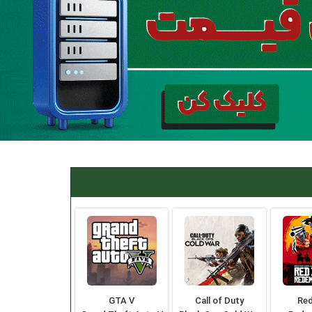
GTA V
Call of Duty
Re