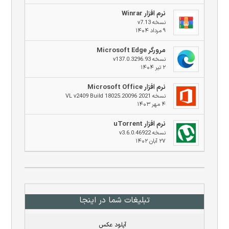
نرم افزار Winrar
نسخه v7.13
۹ مرداد ۱۴۰۴
مرورگر Microsoft Edge
نسخه v137.0.3296.93
۲ تیر ۱۴۰۴
نرم افزار Microsoft Office
نسخه 2021 VL v2409 Build 18025.20096
۴ مهر ۱۴۰۳
نرم افزار uTorrent
نسخه v3.6.0.46922
۲۷ آبان ۱۴۰۲
تبلیغات شما در اینجا
آپلود عکس