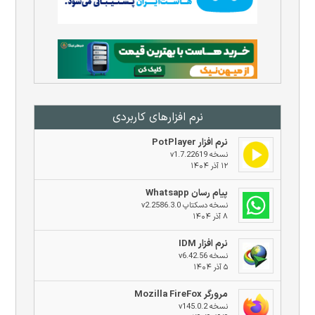
نرم افزار‌های کاربردی
نرم افزار PotPlayer
نسخه v1.7.22619
۱۲ آذر ۱۴۰۴
پیام رسان Whatsapp
نسخه دسکتاپ v2.2586.3.0
۸ آذر ۱۴۰۴
نرم افزار IDM
نسخه v6.42.56
۵ آذر ۱۴۰۴
مرورگر Mozilla FireFox
نسخه v145.0.2