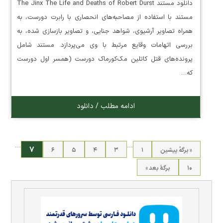
دانلود مستند The Jinx The Life and Deaths of Robert Durst
مستند با استفاده از مصاحبه‌های انحصاری با رابرت دورست، به
همراه تصاویر آرشیوی، شواهد جنایی، و تصاویر بازسازی شده، به
بررسی اتهامات وقایع مرتبط با وی می‌پردازد. مستند شامل
پرونده‌های قتل کاتلین مک‌کورماک دورست (همسر اول دورست
که…
ادامه مطلب / دانلود
…
…
۷
« برگه‌ٔ پیشین
۱
۳
۴
۵
۶
۱۰
برگهٔ بعد »