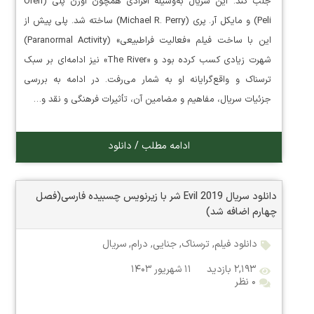
جلب کند. این سریال به‌وسیله افرادی همچون اورن پلی (Oren
Peli) و مایکل آر. پری (Michael R. Perry) ساخته شد. پلی پیش از
این با ساخت فیلم «فعالیت فراطبیعی» (Paranormal Activity)
شهرت زیادی کسب کرده بود و «The River» نیز ادامه‌ای بر سبک
ترسناک و واقع‌گرایانه او به شمار می‌رفت. در ادامه به بررسی
جزئیات سریال، مفاهیم و مضامین آن، تأثیرات فرهنگی و نقد و…
ادامه مطلب / دانلود
دانلود سریال Evil 2019 شر با زیرنویس چسبیده فارسی(فصل
چهارم اضافه شد)
دانلود فیلم
,
ترسناک
,
جنایی
,
درام
,
سریال
۲,۱۹۳ بازدید
۱۱ شهریور ۱۴۰۳
۰ نظر