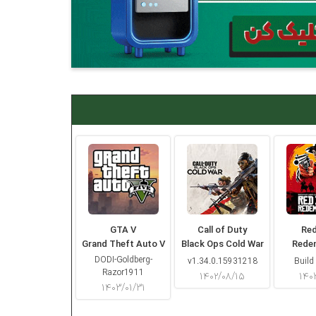
GTA V
Call of Duty
Re
Grand Theft Auto V
Black Ops Cold War
Rede
DODI-Goldberg-
v1.34.0.15931218
Build
Razor1911
۱۴۰۲/۰۸/۱۵
۱۴۰
۱۴۰۳/۰۱/۳۱