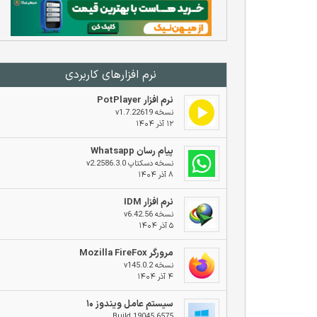
نرم افزار‌های کاربردی
نرم افزار PotPlayer
نسخه v1.7.22619
۱۲ آذر ۱۴۰۴
پیام رسان Whatsapp
نسخه دسکتاپ v2.2586.3.0
۸ آذر ۱۴۰۴
نرم افزار IDM
نسخه v6.42.56
۵ آذر ۱۴۰۴
مرورگر Mozilla FireFox
نسخه v145.0.2
۴ آذر ۱۴۰۴
سیستم عامل ویندوز ۱۰
Build 19045.6575