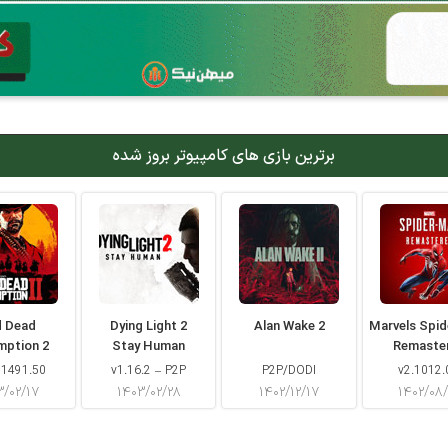
برترین بازی های کامپیوتر بروز شده
d Dead
Dying Light 2
Alan Wake 2
Marvels Spi
mption 2
Stay Human
Remaste
 1491.50
v1.16.2 – P2P
P2P/DODI
v2.1012.
۳/۰۲/۱۷
۱۴۰۳/۰۲/۲۸
۱۴۰۲/۱۲/۱۷
۱۴۰۲/۰۸