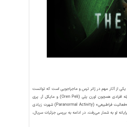
که در سال 2012 توسط شبکه ABC پخش شد، یکی از آثار مهم در ژانر ترس و ماجراجویی است که توانست
توجه مخاطبان و منتقدان را به خود جلب کند. این سریال به‌وسیله افرادی همچون اورن پلی (Oren Peli) و مایکل آر. پری
(Michael R. Perry) ساخته شد. پلی پیش از این با ساخت فیلم «فعالیت فراطبیعی» (Paranormal Activity) شهرت زیادی
 ترسناک و واقع‌گرایانه او به شمار می‌رفت. در ادامه به بررسی جزئیات سریال،