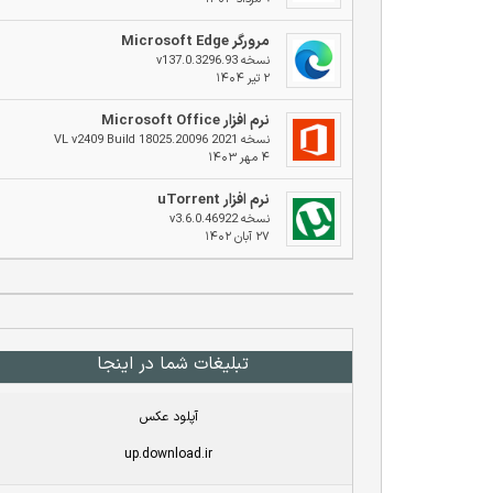
مرورگر Microsoft Edge
نسخه v137.0.3296.93
۲ تیر ۱۴۰۴
نرم افزار Microsoft Office
نسخه 2021 VL v2409 Build 18025.20096
۴ مهر ۱۴۰۳
نرم افزار uTorrent
نسخه v3.6.0.46922
۲۷ آبان ۱۴۰۲
تبلیغات شما در اینجا
آپلود عکس
up.download.ir