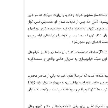
د)، یک مستندساز مشهور حیات وحش، را روایت می‌کند که در حین
ید می‌شود. شش ماه پس از ناپدید شدن او، همسرش تس کول
صمیم می‌گیرند به همراه یک تیم جستجو، سفری پرماجرا و
کاران دکتر کول است، در مسیر خود با پدیده‌های فراطبیعی و
 تمام اعضای تیم منجر شود.
سریال رودخانه با استفاده از تکنیک «تصاویر پیدا شده» (Found Footage) ساخته شده‌است، که در آن داستان از طریق فیلم‌های
ین سبک فیلم‌برداری به سریال حالتی واقعی و مستندگونه
تفاده از تکنیک «تصاویر پیدا شده» است که در سال‌های اخیر به یکی از عناصر محبوب
در ژانر وحشت تبدیل شده‌است. این تکنیک، که پیش از این در فیلم‌هایی مانند «فعالیت فراطبیعی» و «پروژه جادوگر بلر» (The
به سریال حالتی مستندگونه و واقعی می‌دهد که باعث می‌شود مخاطبان
‌های نصب‌شده بر روی بدن شخصیت‌ها و حتی دوربین‌های