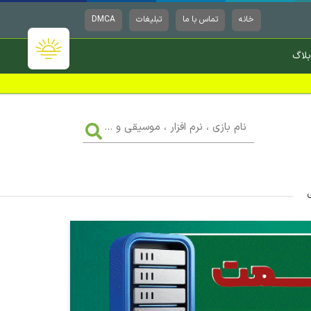
خانه
تماس با ما
تبلیغات
DMCA
بلاگ
نام
بازی
،
نرم
افزار
،
موسیقی
و
...