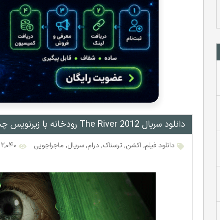
دانلود سریال The River 2012 رودخانه با زیرنویس چسبیده فارسی
دانلود فیلم
,
اکشن
,
ترسناک
,
درام
,
سریال
,
ماجراجویی
۲,۰۴۰ بازدید