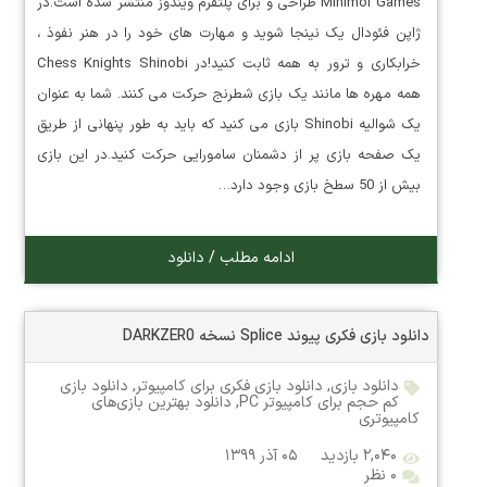
Minimol Games طراحی و برای پلتفرم ویندوز منتشر شده است.در
ژاپن فئودال یک نینجا شوید و مهارت های خود را در هنر نفوذ ،
خرابکاری و ترور به همه ثابت کنید!در Chess Knights Shinobi
همه مهره ها مانند یک بازی شطرنج حرکت می کنند. شما به عنوان
یک شوالیه Shinobi بازی می کنید که باید به طور پنهانی از طریق
یک صفحه بازی پر از دشمنان سامورایی حرکت کنید.در این بازی
بیش از 50 سطخ بازی وجود دارد…
ادامه مطلب / دانلود
دانلود بازی فکری پیوند Splice نسخه DARKZER0
دانلود بازی
,
دانلود بازی فکری برای کامپیوتر
,
دانلود بازی
کم حجم برای کامپیوتر PC
,
دانلود بهترین بازی‌های
کامپیوتری
۲,۰۴۰ بازدید
۰۵ آذر ۱۳۹۹
۰ نظر