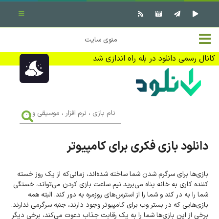
بستن منو
✖
خانه
منوی سایت
نرم افزار کامپیوتر
تماس با ما
کانال رسمی دانلود در بله راه اندازی شد
بازی کامپیوتر
تبلیغات
اندروید
DMCA
نام
بازی
f
،
فیلم
نرم
افزار
دانلود بازی فکری برای کامپیوتر
،
کتاب
موسیقی
و
...
بازی‌ها برای سرگرم شدن شما ساخته شده‌اند، زمانی‌که از یک روز خسته
وبلاگ
کننده کاری به خانه پناه می‌برید نیم ساعت بازی کردن می‌تواند، خستگی
شما را به در کند و شما را از استرس‌های روزمره به دور کند. البته همه
جهت دریافت آخرین اخبار و اطلاعات ما را در کانال رسمی دانلود در
بازی‌هایی که در بستر وب برای کامپیوتر وجود دارند، جنبه سرگرمی ندارند.
بله دنبال کنید (ورود)
برخی از این بازی‌ها شما را به یک رقابت جذاب دعوت می‌کند، برخی دیگر