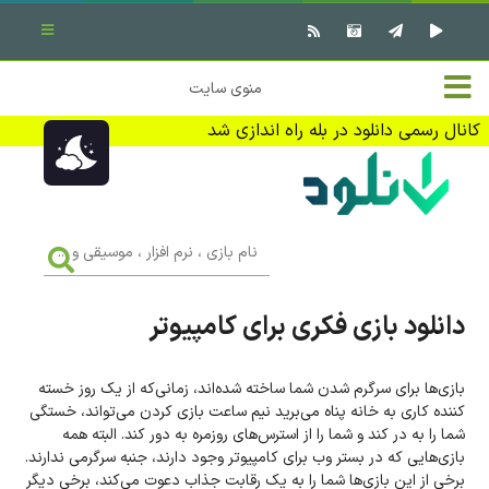
بستن منو
✖
خانه
منوی سایت
نرم افزار کامپیوتر
تماس با ما
کانال رسمی دانلود در بله راه اندازی شد
بازی کامپیوتر
تبلیغات
اندروید
DMCA
نام
بازی
f
،
فیلم
نرم
افزار
دانلود بازی فکری برای کامپیوتر
،
کتاب
موسیقی
و
...
بازی‌ها برای سرگرم شدن شما ساخته شده‌اند، زمانی‌که از یک روز خسته
وبلاگ
کننده کاری به خانه پناه می‌برید نیم ساعت بازی کردن می‌تواند، خستگی
شما را به در کند و شما را از استرس‌های روزمره به دور کند. البته همه
جهت دریافت آخرین اخبار و اطلاعات ما را در کانال رسمی دانلود در
بازی‌هایی که در بستر وب برای کامپیوتر وجود دارند، جنبه سرگرمی ندارند.
بله دنبال کنید (ورود)
برخی از این بازی‌ها شما را به یک رقابت جذاب دعوت می‌کند، برخی دیگر