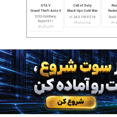
GTA V
Call of Duty
Re
Grand Theft Auto V
Black Ops Cold War
Rede
DODI-Goldberg-
v1.34.0.15931218
Build
Razor1911
۱۴۰۲/۰۸/۱۵
۱۴۰
۱۴۰۳/۰۱/۳۱