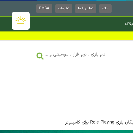
خانه
تماس با ما
تبلیغات
DMCA
بلاگ
نام
بازی
،
نرم
افزار
،
موسیقی
و
...