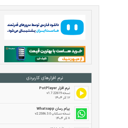
نرم افزار‌های کاربردی
نرم افزار PotPlayer
نسخه v1.7.22619
۱۲ آذر ۱۴۰۴
پیام رسان Whatsapp
نسخه دسکتاپ v2.2586.3.0
۸ آذر ۱۴۰۴