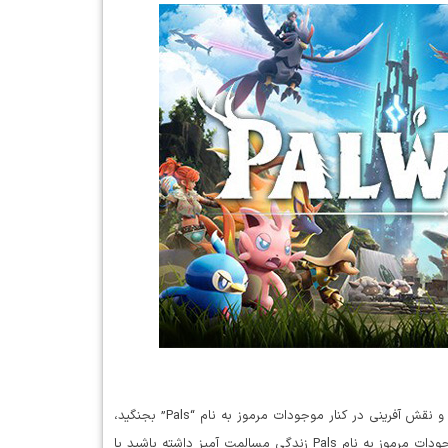
دانلود بازی Palworld در این بازی کاملاً جدید چند نفره، جهان باز بقا و نقش آفرینی در کنار موجودات مرموز به نام “Pals” بجنگید،
مزرعه بسازید و کار کنید. در بازی Palworld شما می توانید در کنار موجودات مرموز به نام Pals زندگی مسالمت آمیز داشته باشید یا