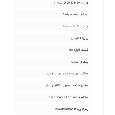
ورژن:
v1.0.0.10600.203429
نسخه:
Early Access
آپدیت:
۱۸ خرداد ۱۴۰۵
زبان:
انگلیسی
فرمت فایل:
exe
پلتفرم:
ویندوز
سبک بازی:
شبیه سازی، نقش آفرینی
امکان استفاده بصورت آنلاین:
ندارد
منتشر کننده:
Seed Sparkle Lab
رمز فایل:
www.download.ir