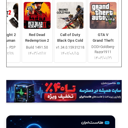
ng Light 2
Red Dead
Call of Duty
GTA V
ay Human
Redemption 2
Black Ops Cold
Grand Theft
War
Auto V
DODI-Goldberg-
16.2 – P2P
Build 1491.50
v1.34.0.15931218
Razor1911
۰۳/۰۲/۲۸
۱۴۰۳/۰۲/۱۷
۱۴۰۲/۰۸/۱۵
۱۴۰۳/۰۱/۳۱