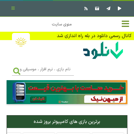
بستن منو
✖
خانه
منوی سایت
نرم افزار کامپیوتر
تماس با ما
کانال رسمی دانلود در بله راه اندازی شد
بازی کامپیوتر
تبلیغات
اندروید
DMCA
نام
بازی
f
،
فیلم
نرم
افزار
،
کتاب
موسیقی
و
...
وبلاگ
برترین بازی های کامپیوتر بروز شده
جهت دریافت آخرین اخبار و اطلاعات ما را در کانال رسمی دانلود در
بله دنبال کنید (ورود)