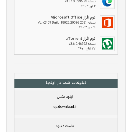
نسخه v137.0.3296.93
۲ تیر ۱۴۰۴
نرم افزار Microsoft Office
نسخه 2021 VL v2409 Build 18025.20096
۴ مهر ۱۴۰۳
نرم افزار uTorrent
نسخه v3.6.0.46922
۲۷ آبان ۱۴۰۲
تبلیغات شما در اینجا
آپلود عکس
up.download.ir
هاست دانلود