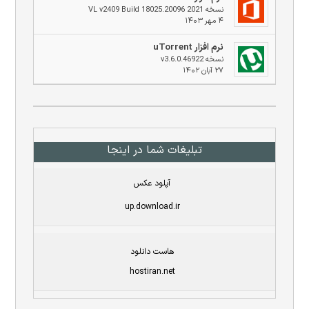
نسخه 2021 VL v2409 Build 18025.20096
۴ مهر ۱۴۰۳
نرم افزار uTorrent
نسخه v3.6.0.46922
۲۷ آبان ۱۴۰۲
تبلیغات شما در اینجا
آپلود عکس
up.download.ir
هاست دانلود
hostiran.net