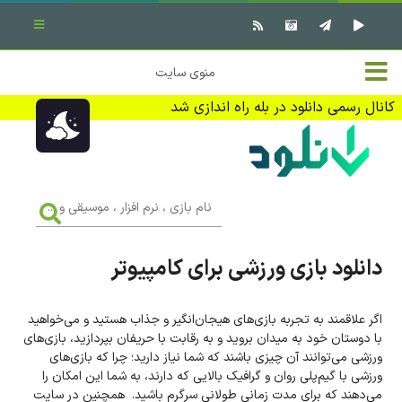
بستن منو
✖
خانه
منوی سایت
نرم افزار کامپیوتر
تماس با ما
کانال رسمی دانلود در بله راه اندازی شد
بازی کامپیوتر
تبلیغات
اندروید
DMCA
نام
بازی
f
،
فیلم
نرم
افزار
دانلود بازی ورزشی برای کامپیوتر
،
کتاب
موسیقی
و
...
اگر علاقمند به تجربه بازی‌های هیجان‌انگیر و جذاب هستید و می‌خواهید
وبلاگ
با دوستان خود به میدان بروید و به رقابت با حریفان بپردازید، بازی‌های
ورزشی می‌توانند آن‌ چیزی باشند که شما نیاز دارید؛ چرا که بازی‌های
جهت دریافت آخرین اخبار و اطلاعات ما را در کانال رسمی دانلود در
ورزشی با گیم‌پلی روان و گرافیک بالایی که دارند، به شما این امکان را
بله دنبال کنید (ورود)
می‌دهند که برای مدت زمانی طولانی سرگرم باشید. همچنین در سایت