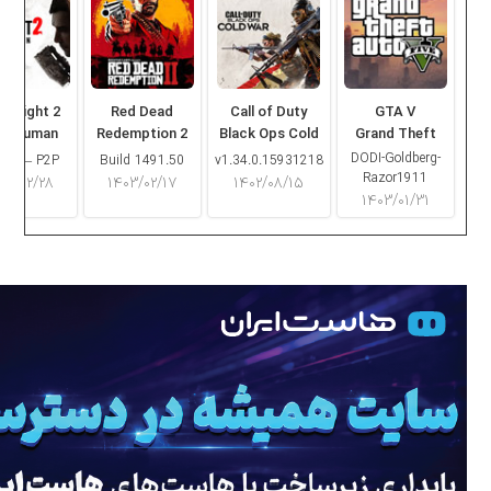
ng Light 2
Red Dead
Call of Duty
GTA V
ay Human
Redemption 2
Black Ops Cold
Grand Theft
War
Auto V
DODI-Goldberg-
16.2 – P2P
Build 1491.50
v1.34.0.15931218
Razor1911
۰۳/۰۲/۲۸
۱۴۰۳/۰۲/۱۷
۱۴۰۲/۰۸/۱۵
۱۴۰۳/۰۱/۳۱