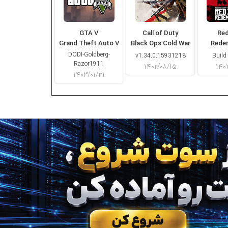
GTA V
Call of Duty
Re
Grand Theft Auto V
Black Ops Cold War
Rede
DODI-Goldberg-
v1.34.0.15931218
Build
Razor1911
۱۴۰۲/۰۸/۱۵
۱۴۰
۱۴۰۳/۰۱/۳۱