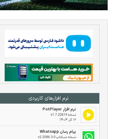
نرم افزار‌های کاربردی
نرم افزار PotPlayer
نسخه v1.7.22619
۱۲ آذر ۱۴۰۴
پیام رسان Whatsapp
نسخه دسکتاپ v2.2586.3.0