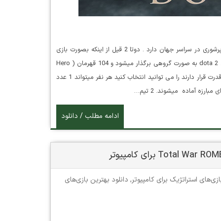
دانلود بازی Dota 2 این عنوان در سبک استراتژیک می باشد طرفداران پرشوری در سراسر جهان دارد . دوتا 2 قیل از اینکه بصورت بازی
منتشر شود یکی از نقشه ها یا map های بازی وار کرفت Warcraft بود . dota 2 به صورت گروهی برگذار میشود و 104 قهرمان ( Hero
) که در سه دسته ( agility , strength , intelligence ) جادو ، سرعت و قدرت قرار دارند را می توانید انتخاب کنید هر نفر میتواند 1 عدد
ادامه مطلب / دانلود
ازی‌های استراتژیک برای کامپیوتر
,
دانلود بهترین بازی‌های