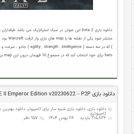
hero برای خود انتخاب کند که در مجموع 10 قهرمان درون این map برای مبارزه آماده میشوند. 2 تیم…
دانلود بازی Total War ROME II Emperor Edition v20230622 – P2P برای کامپیوتر
دانلود بازی
,
دانلود بازی شبیه ساز برای کامپیوتر
,
دانلود بهترین ب
کامپیوتری
۲۱۵,۸۳۶ بازدید
۲۸ بهمن ۱۴۰۴
۹۵۷ نظر