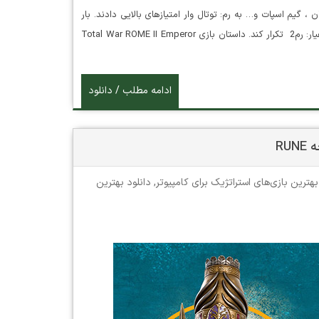
گیم اسپات و… به رم: توتال وار امتیازهای بالایی دادند. بار
دیگر شرکت سگا می خواهد موفقیت خود را با عرضه بازی جنگ تمام عیار: رم2 تکرار کند. داستان بازی Total War ROME II Emperor
ادامه مطلب / دانلود
بهترین بازی‌های استراتژیک برای کامپیوتر
,
دانلود بهترین