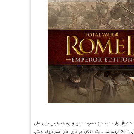
دانلود بازی Total War ROME II Emperor Edition بازی استراتژیک رم 2 توتال وار همیشه از محبوب ترین و پرطرفدارترین بازی های
استراتژیک بوده است. جنگ تمام عیار: رم Total War: Rome که در سال 2004 عرضه شد ، یک انقلاب در بازی های استراتژیک جنگی