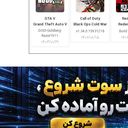
GTA V
Call of Duty
Re
Grand Theft Auto V
Black Ops Cold War
Rede
DODI-Goldberg-
v1.34.0.15931218
Build
Razor1911
۱۴۰۲/۰۸/۱۵
۱۴۰
۱۴۰۳/۰۱/۳۱