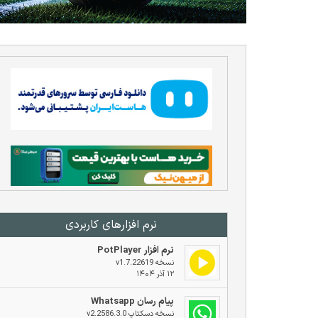
نرم افزار‌های کاربردی
نرم افزار PotPlayer
نسخه v1.7.22619
۱۲ آذر ۱۴۰۴
پیام رسان Whatsapp
نسخه دسکتاپ v2.2586.3.0