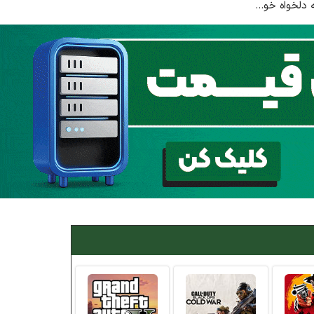
دلخواه خو...