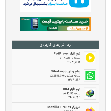
نرم افزار‌های کاربردی
نرم افزار PotPlayer
نسخه v1.7.22619
۱۲ آذر ۱۴۰۴
پیام رسان Whatsapp
نسخه دسکتاپ v2.2586.3.0
۸ آذر ۱۴۰۴
نرم افزار IDM
نسخه v6.42.56
۵ آذر ۱۴۰۴
مرورگر Mozilla FireFox