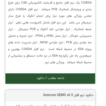
CSiEDA یک نرم افزار جامع و قدرتمند الکترونیکی CAD برای طرح
بندی و ویرایشگر شماتیک PCB میباشد . نرم افزار CSiEDA دارای
تمامی ویژگی های مورد نیاز برای انجام آنالوگ یا طرح مدار
دیجیتال می باشد . این نرم افزار شامل کامپوننت هایی نظیر : ابزار
ضبط شماتیک ، ابزار طراحی لایه آنالوگ و PCB دیجیتال ، ابزار
مسیریابی خودکار ، ابزار سنتز VHDL و FPGA ، ابزار تجزیه و تحلیل
سه بعدی برای PCB ، ابزار طراحی MCM ، ابزار مدیریت داده های
پروژه EDA در محیط شبکه است . نرم افزار CSiEDA بهترین و
سریعترین راه حل یکپارچه EDA در دو حالت مستقل و پشتیبانی از
محیط شبکه میباشد . ویژگی های نرم…
ادامه مطلب / دانلود
دانلود نرم افزار Gemcom GEMS v6.5