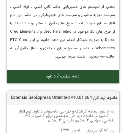
بعدی از سیستم های مسیریابی مانند کابل کشی ، لوله کشی ،
سیستم تهویه مطبوع و سیستم های هیدرولیکی می باشد. این نرم
افزار به طور خودکار ایجاد طرح های دقیق سیستم روت شده 3D را
از طرح های 2D موجود در Creo Parametric و Creo Elements /
Direct به صورت خودکار انجام می دهد. علاوه بر این ،PTC Creo
Schematics با تفسیر صحیح منطق 2 بعدی و انتقال دقیق آن به
حالت سه بعدی ، باعث صرفه جویی…
ادامه مطلب / دانلود
دانلود نرم افزار Extensis GeoExpress Unlimited v10.01 x64
دانلود برنامه گرافیک و طراحی کامپیوتر
,
دانلود نرم افزار
کامپیوتر
,
دانلود نرم افزار مهندسی برای کامپیوتر PC
,
طراحی
,
طراحی ۲ بعدی
,
طراحی ۳ بعدی
۱,۴۸۶ بازدید
۰۱ دی ۱۳۹۹