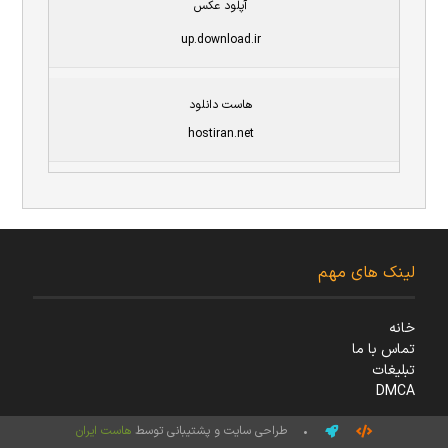
آپلود عکس
up.download.ir
هاست دانلود
hostiran.net
لینک های مهم
خانه
تماس با ما
تبلیغات
DMCA
• طراحی سایت و پشتیبانی توسط
هاست ایران