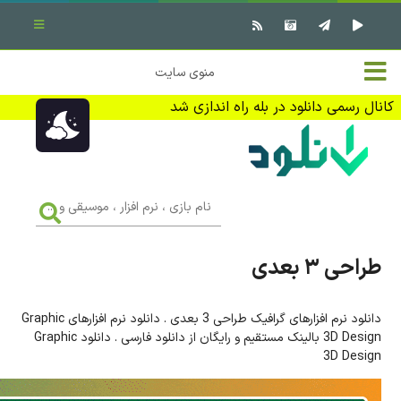
بستن منو
✖
خانه
منوی سایت
نرم افزار کامپیوتر
تماس با ما
کانال رسمی دانلود در بله راه اندازی شد
بازی کامپیوتر
تبلیغات
اندروید
DMCA
نام
بازی
f
،
فیلم
نرم
افزار
طراحی ۳ بعدی
،
کتاب
موسیقی
و
...
دانلود نرم افزارهای گرافیک طراحی 3 بعدی . دانلود نرم افزارهای Graphic
وبلاگ
3D Design بالینک مستقیم و رایگان از دانلود فارسی . دانلود Graphic
3D Design
جهت دریافت آخرین اخبار و اطلاعات ما را در کانال رسمی دانلود در
بله دنبال کنید (ورود)