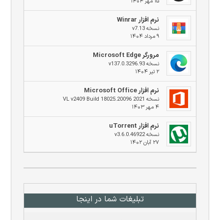
۱۵ مهر ۱۴۰۴
نرم افزار Winrar
نسخه v7.13
۹ مرداد ۱۴۰۴
مرورگر Microsoft Edge
نسخه v137.0.3296.93
۲ تیر ۱۴۰۴
نرم افزار Microsoft Office
نسخه 2021 VL v2409 Build 18025.20096
۴ مهر ۱۴۰۳
نرم افزار uTorrent
نسخه v3.6.0.46922
۲۷ آبان ۱۴۰۲
تبلیغات شما در اینجا