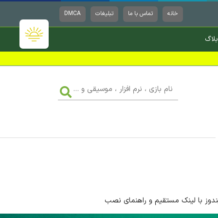
خانه
تماس با ما
تبلیغات
DMCA
بلاگ
نام
بازی
،
نرم
افزار
،
موسیقی
و
...