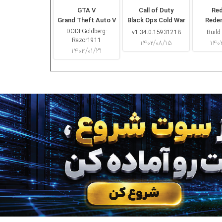
GTA V
Call of Duty
Re
Grand Theft Auto V
Black Ops Cold War
Rede
DODI-Goldberg-
v1.34.0.15931218
Build
Razor1911
۱۴۰۲/۰۸/۱۵
۱۴۰
۱۴۰۳/۰۱/۳۱