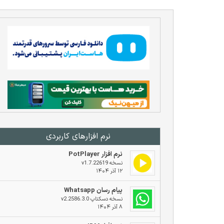
نرم افزار‌های کاربردی
نرم افزار PotPlayer
نسخه v1.7.22619
۱۲ آذر ۱۴۰۴
پیام رسان Whatsapp
نسخه دسکتاپ v2.2586.3.0
۸ آذر ۱۴۰۴