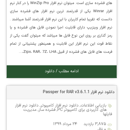
های فشرده سازی است. میتوان نرم افزار WinZip Pro را در کنار نرم
افزار Winrar یکی از قدرتمند ترین نرم افزار های فشرده سازی
دانست که تقریبا تمام کاربران با این نرم افزار قدرتمند آشنا میباشند .
نرم افزار وینزیپ دارای قابلیت اجرا نمودن فایل های فشرده و یا
رمز گذاری بر روی این نوع فایل ها میباشد که میتوان گفت یکی از
نقاط قوت این نرم افزار این قابلیت و همینطور پشتیبانی از تمام
فرمت های فایل های فشرده از قبیل Zipx، RAR، 7Z، LHA،…
ادامه مطلب / دانلود
دانلود نرم افزار Passper for RAR v3.6.1.1
بازیابی اطلاعات
,
دانلود نرم افزار کامپیوتر
,
دانلود نرم افزار
های کاربردی برای کامپیوتر PC
,
فشرده ساز
,
مدیریت
فایلها
۳,۸۷۵ بازدید
۲۴ مرداد ۱۳۹۹
۰ نظر