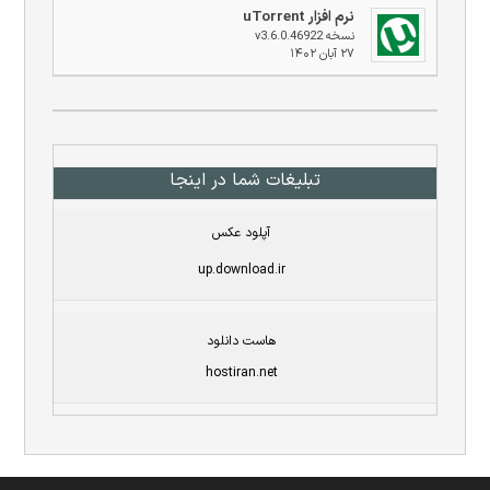
نرم افزار uTorrent
نسخه v3.6.0.46922
۲۷ آبان ۱۴۰۲
تبلیغات شما در اینجا
آپلود عکس
up.download.ir
هاست دانلود
hostiran.net