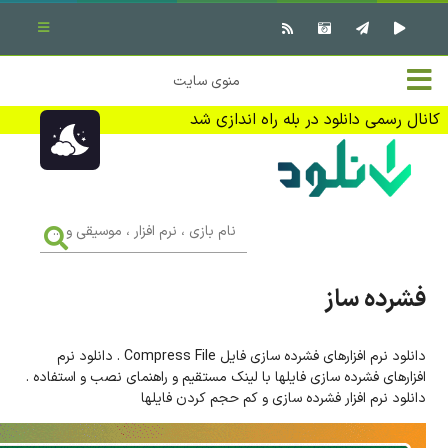
بستن منو
✖
خانه
منوی سایت
نرم افزار کامپیوتر
تماس با ما
کانال رسمی دانلود در بله راه اندازی شد
بازی کامپیوتر
تبلیغات
اندروید
DMCA
نام
بازی
f
،
فیلم
نرم
افزار
فشرده ساز
،
کتاب
موسیقی
و
...
دانلود نرم افزارهای فشرده سازی فایل Compress File . دانلود نرم
وبلاگ
افزارهای فشرده سازی فایلها با لینک مستقیم و راهنمای نصب و استفاده .
دانلود نرم افزار فشرده سازی و کم حجم کردن فایلها
جهت دریافت آخرین اخبار و اطلاعات ما را در کانال رسمی دانلود در
بله دنبال کنید (ورود)