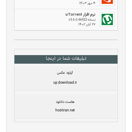
۴ مهر ۱۴۰۳
نرم افزار uTorrent
نسخه v3.6.0.46922
۲۷ آبان ۱۴۰۲
تبلیغات شما در اینجا
آپلود عکس
up.download.ir
هاست دانلود
hostiran.net