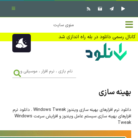
بستن منو
✖
خانه
منوی سایت
نرم افزار کامپیوتر
تماس با ما
کانال رسمی دانلود در بله راه اندازی شد
بازی کامپیوتر
تبلیغات
اندروید
DMCA
نام
بازی
f
،
فیلم
نرم
افزار
بهینه سازی
،
کتاب
موسیقی
و
...
دانلود نرم افزارهای بهینه سازی ویندوز Windows Tweak . دانلود نرم
وبلاگ
افزارهای بهینه سازی سیستم عامل ویندوز و افزایش سرعت Windows
Tweak
جهت دریافت آخرین اخبار و اطلاعات ما را در کانال رسمی دانلود در
بله دنبال کنید (ورود)