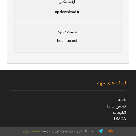
آپلود عکس
up.download.ir
هاست دانلود
hostiran.net
لینک های مهم
خانه
تماس با ما
تبلیغات
DMCA
• طراحی سایت و پشتیبانی توسط
هاست ایران