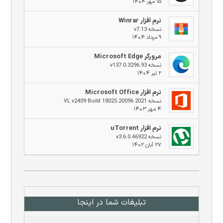
۱۵ مهر ۱۴۰۴
نرم افزار Winrar
نسخه v7.13
۹ مرداد ۱۴۰۴
مرورگر Microsoft Edge
نسخه v137.0.3296.93
۲ تیر ۱۴۰۴
نرم افزار Microsoft Office
نسخه 2021 VL v2409 Build 18025.20096
۴ مهر ۱۴۰۳
نرم افزار uTorrent
نسخه v3.6.0.46922
۲۷ آبان ۱۴۰۲
تبلیغات شما در اینجا