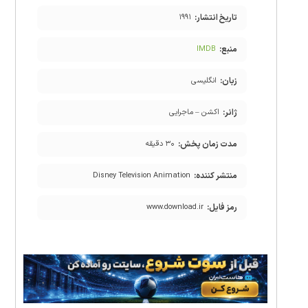
تاریخ انتشار:
۱۹۹۱
منبع:
IMDB
زبان:
انگلیسی
ژانر:
اکشن – ماجرایی
مدت زمان پخش:
۳۰ دقیقه
منتشر کننده:
Disney Television Animation
رمز فایل:
www.download.ir