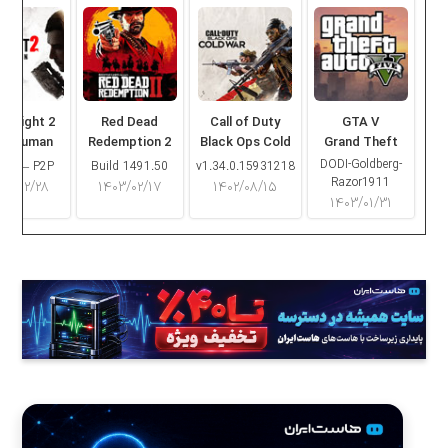
ng Light 2
Red Dead
Call of Duty
GTA V
ay Human
Redemption 2
Black Ops Cold
Grand Theft
War
Auto V
DODI-Goldberg-
16.2 – P2P
Build 1491.50
v1.34.0.15931218
Razor1911
۰۳/۰۲/۲۸
۱۴۰۳/۰۲/۱۷
۱۴۰۲/۰۸/۱۵
۱۴۰۳/۰۱/۳۱