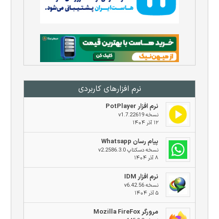
نرم افزار‌های کاربردی
نرم افزار PotPlayer
نسخه v1.7.22619
۱۲ آذر ۱۴۰۴
پیام رسان Whatsapp
نسخه دسکتاپ v2.2586.3.0
۸ آذر ۱۴۰۴
نرم افزار IDM
نسخه v6.42.56
۵ آذر ۱۴۰۴
مرورگر Mozilla FireFox