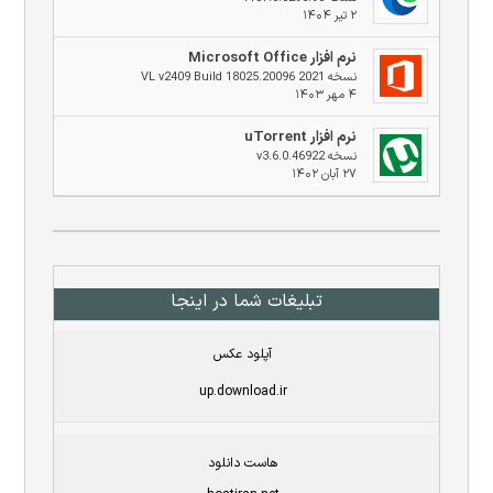
۲ تیر ۱۴۰۴
نرم افزار Microsoft Office
نسخه 2021 VL v2409 Build 18025.20096
۴ مهر ۱۴۰۳
نرم افزار uTorrent
نسخه v3.6.0.46922
۲۷ آبان ۱۴۰۲
تبلیغات شما در اینجا
آپلود عکس
up.download.ir
هاست دانلود