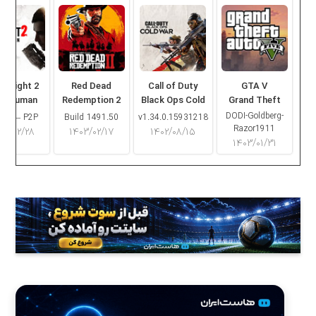
ng Light 2
Red Dead
Call of Duty
GTA V
ay Human
Redemption 2
Black Ops Cold
Grand Theft
War
Auto V
DODI-Goldberg-
16.2 – P2P
Build 1491.50
v1.34.0.15931218
Razor1911
۰۳/۰۲/۲۸
۱۴۰۳/۰۲/۱۷
۱۴۰۲/۰۸/۱۵
۱۴۰۳/۰۱/۳۱