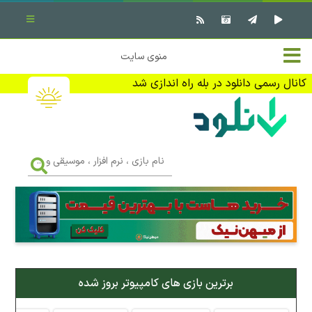
بستن منو
✖
خانه
منوی سایت
نرم افزار کامپیوتر
تماس با ما
کانال رسمی دانلود در بله راه اندازی شد
بازی کامپیوتر
تبلیغات
اندروید
DMCA
نام
بازی
f
،
فیلم
نرم
افزار
،
کتاب
موسیقی
و
...
وبلاگ
برترین بازی های کامپیوتر بروز شده
جهت دریافت آخرین اخبار و اطلاعات ما را در کانال رسمی دانلود در
بله دنبال کنید (ورود)