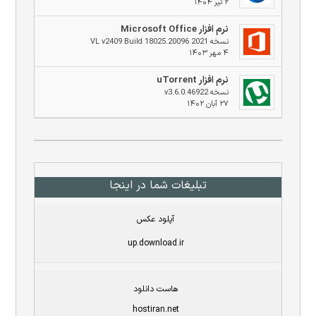
۲ تیر ۱۴۰۴
نرم افزار Microsoft Office
نسخه 2021 VL v2409 Build 18025.20096
۴ مهر ۱۴۰۳
نرم افزار uTorrent
نسخه v3.6.0.46922
۲۷ آبان ۱۴۰۲
تبلیغات شما در اینجا
آپلود عکس
up.download.ir
هاست دانلود
hostiran.net