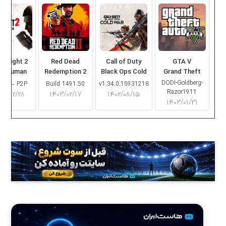
ng Light 2
Red Dead
Call of Duty
GTA V
ay Human
Redemption 2
Black Ops Cold
Grand Theft
War
Auto V
DODI-Goldberg-
16.2 – P2P
Build 1491.50
v1.34.0.15931218
Razor1911
۰۳/۰۲/۲۸
۱۴۰۳/۰۲/۱۷
۱۴۰۲/۰۸/۱۵
۱۴۰۳/۰۱/۳۱