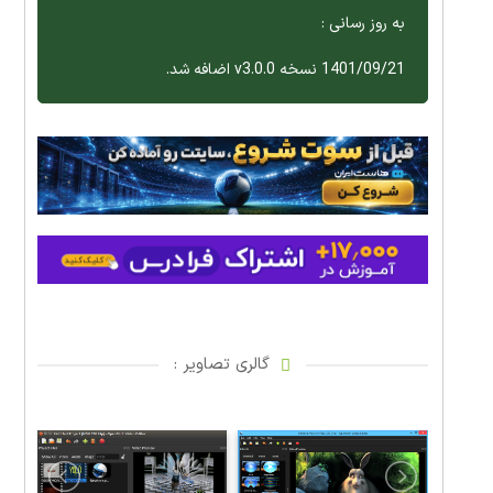
به روز رسانی :
1401/09/21 نسخه v3.0.0 اضافه شد.
گالری تصاویر :