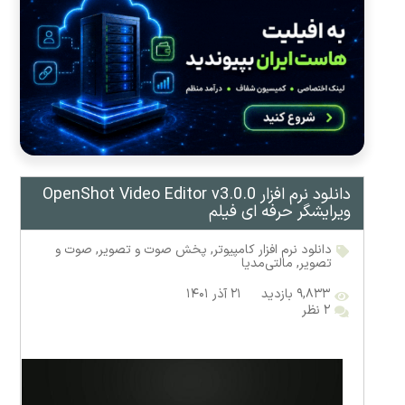
دانلود نرم افزار OpenShot Video Editor v3.0.0
ویرایشگر حرفه ای فیلم
دانلود نرم افزار کامپیوتر
,
پخش صوت و تصویر
,
صوت و
تصویر
,
مالتی‌مدیا
۹,۸۳۳ بازدید
۲۱ آذر ۱۴۰۱
۲ نظر