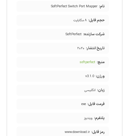
نام:
SoftPerfect Switch Port Mapper
حجم فایل:
۸ مگابایت
شرکت سازنده:
SoftPerfect
تاریخ انتشار:
۲۰۲۰
منبع:
softperfect
ورژن:
v3.1.0
زبان:
انگلیسی
فرمت فایل:
exe
پلتفرم:
ویندوز
رمز فایل:
www.download.ir