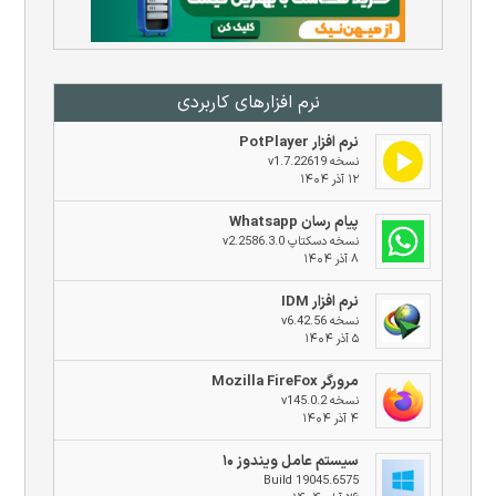
نرم افزار‌های کاربردی
نرم افزار PotPlayer
نسخه v1.7.22619
۱۲ آذر ۱۴۰۴
پیام رسان Whatsapp
نسخه دسکتاپ v2.2586.3.0
۸ آذر ۱۴۰۴
نرم افزار IDM
نسخه v6.42.56
۵ آذر ۱۴۰۴
مرورگر Mozilla FireFox
نسخه v145.0.2
۴ آذر ۱۴۰۴
سیستم عامل ویندوز ۱۰
Build 19045.6575