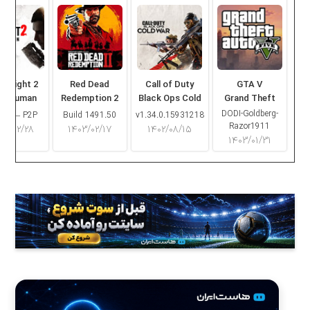
ng Light 2
Red Dead
Call of Duty
GTA V
ay Human
Redemption 2
Black Ops Cold
Grand Theft
War
Auto V
DODI-Goldberg-
16.2 – P2P
Build 1491.50
v1.34.0.15931218
Razor1911
۰۳/۰۲/۲۸
۱۴۰۳/۰۲/۱۷
۱۴۰۲/۰۸/۱۵
۱۴۰۳/۰۱/۳۱