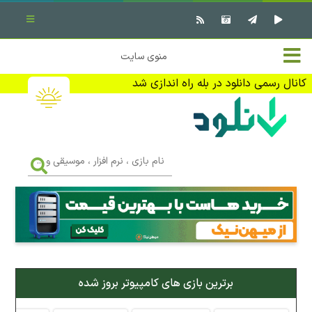
بستن منو
✖
خانه
منوی سایت
نرم افزار کامپیوتر
تماس با ما
کانال رسمی دانلود در بله راه اندازی شد
بازی کامپیوتر
تبلیغات
اندروید
DMCA
نام
بازی
f
،
فیلم
نرم
افزار
،
کتاب
موسیقی
و
...
وبلاگ
برترین بازی های کامپیوتر بروز شده
جهت دریافت آخرین اخبار و اطلاعات ما را در کانال رسمی دانلود در
بله دنبال کنید (ورود)