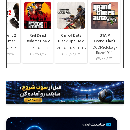
ng Light 2
Red Dead
Call of Duty
GTA V
ay Human
Redemption 2
Black Ops Cold
Grand Theft
War
Auto V
DODI-Goldberg-
16.2 – P2P
Build 1491.50
v1.34.0.15931218
Razor1911
۰۳/۰۲/۲۸
۱۴۰۳/۰۲/۱۷
۱۴۰۲/۰۸/۱۵
۱۴۰۳/۰۱/۳۱