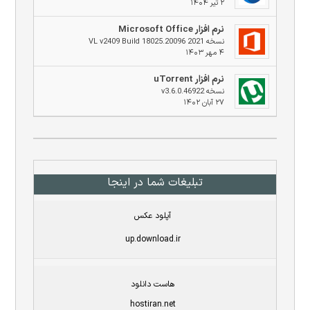
۲ تیر ۱۴۰۴
نرم افزار Microsoft Office
نسخه 2021 VL v2409 Build 18025.20096
۴ مهر ۱۴۰۳
نرم افزار uTorrent
نسخه v3.6.0.46922
۲۷ آبان ۱۴۰۲
تبلیغات شما در اینجا
آپلود عکس
up.download.ir
هاست دانلود
hostiran.net