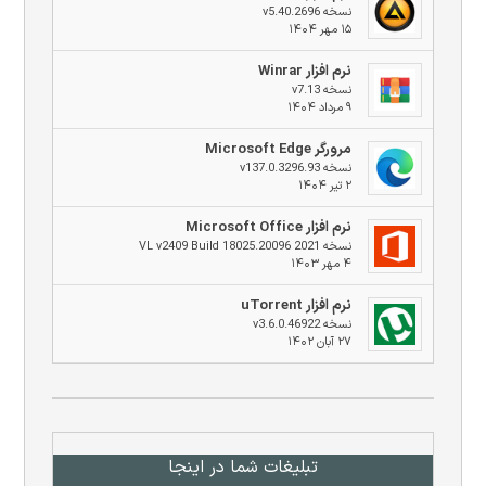
نسخه v5.40.2696
۱۵ مهر ۱۴۰۴
نرم افزار Winrar
نسخه v7.13
۹ مرداد ۱۴۰۴
مرورگر Microsoft Edge
نسخه v137.0.3296.93
۲ تیر ۱۴۰۴
نرم افزار Microsoft Office
نسخه 2021 VL v2409 Build 18025.20096
۴ مهر ۱۴۰۳
نرم افزار uTorrent
نسخه v3.6.0.46922
۲۷ آبان ۱۴۰۲
تبلیغات شما در اینجا