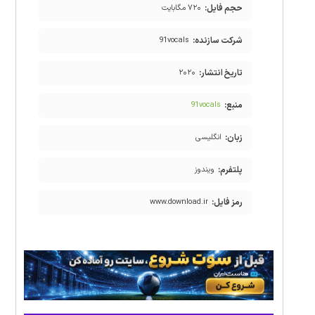
حجم فایل:
۷۲۰ مگابایت
شرکت سازنده:
91vocals
تاریخ انتشار:
۲۰۲۰
منبع:
91vocals
زبان:
انگلیسی
پلتفرم:
ویندوز
رمز فایل:
www.download.ir