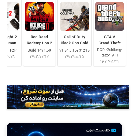
ng Light 2
Red Dead
Call of Duty
GTA V
ay Human
Redemption 2
Black Ops Cold
Grand Theft
War
Auto V
DODI-Goldberg-
16.2 – P2P
Build 1491.50
v1.34.0.15931218
Razor1911
۰۳/۰۲/۲۸
۱۴۰۳/۰۲/۱۷
۱۴۰۲/۰۸/۱۵
۱۴۰۳/۰۱/۳۱