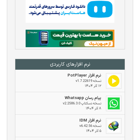
نرم افزار‌های کاربردی
نرم افزار PotPlayer
نسخه v1.7.22619
۱۲ آذر ۱۴۰۴
پیام رسان Whatsapp
نسخه دسکتاپ v2.2586.3.0
۸ آذر ۱۴۰۴
نرم افزار IDM
نسخه v6.42.56
۵ آذر ۱۴۰۴