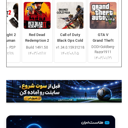
ng Light 2
Red Dead
Call of Duty
GTA V
ay Human
Redemption 2
Black Ops Cold
Grand Theft
War
Auto V
DODI-Goldberg-
16.2 – P2P
Build 1491.50
v1.34.0.15931218
Razor1911
۰۳/۰۲/۲۸
۱۴۰۳/۰۲/۱۷
۱۴۰۲/۰۸/۱۵
۱۴۰۳/۰۱/۳۱