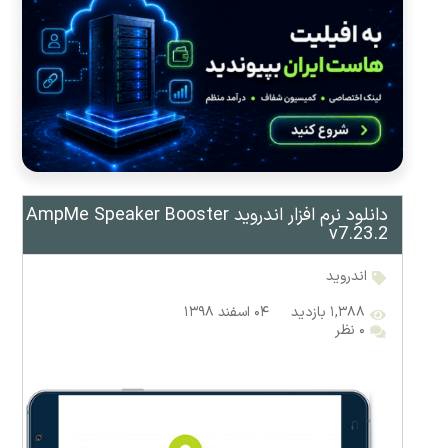
دانلود نرم افزار اندروید AmpMe Speaker Booster
v7.23.2
اندروید
۱,۳۸۸ بازدید
۰۴ اسفند ۱۳۹۸
۰ نظر