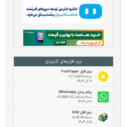
نرم افزار‌های کاربردی
نرم افزار PotPlayer
نسخه v1.7.22619
۱۲ آذر ۱۴۰۴
پیام رسان Whatsapp
نسخه دسکتاپ v2.2586.3.0
۸ آذر ۱۴۰۴
نرم افزار IDM
نسخه v6.42.56
۵ آذر ۱۴۰۴