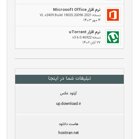
نرم افزار Microsoft Office
نسخه 2021 VL v2409 Build 18025.20096
۴ مهر ۱۴۰۳
نرم افزار uTorrent
نسخه v3.6.0.46922
۲۷ آبان ۱۴۰۲
تبلیغات شما در اینجا
آپلود عکس
up.download.ir
هاست دانلود
hostiran.net