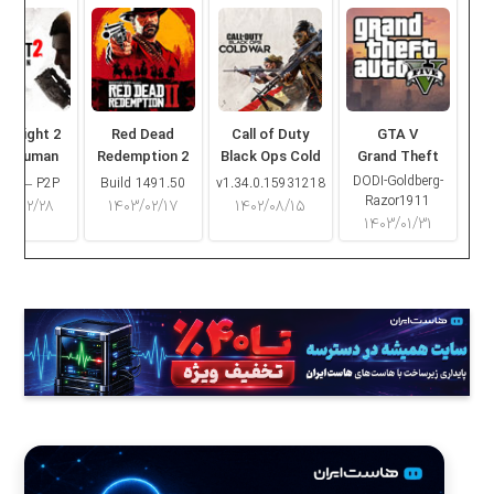
ng Light 2
Red Dead
Call of Duty
GTA V
ay Human
Redemption 2
Black Ops Cold
Grand Theft
War
Auto V
DODI-Goldberg-
16.2 – P2P
Build 1491.50
v1.34.0.15931218
Razor1911
۰۳/۰۲/۲۸
۱۴۰۳/۰۲/۱۷
۱۴۰۲/۰۸/۱۵
۱۴۰۳/۰۱/۳۱