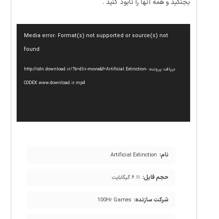
بجنگید و همه آنها را نابود کنید .
نمایشگر
Media error: Format(s) not supported or source(s) not
ویدیو
found
دریافت پرونده: http://cdn.download.ir/?b=dlir-movie&f=Artificial.Extinction-
CODEX.www.download.ir.mp4
نام:
Artificial Extinction
حجم فایل:
۶.۱۱ گیگابایت
شرکت سازنده:
100Hr Games