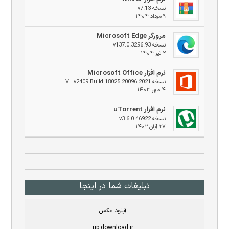
نسخه v7.13
۹ مرداد ۱۴۰۴
مرورگر Microsoft Edge
نسخه v137.0.3296.93
۲ تیر ۱۴۰۴
نرم افزار Microsoft Office
نسخه 2021 VL v2409 Build 18025.20096
۴ مهر ۱۴۰۳
نرم افزار uTorrent
نسخه v3.6.0.46922
۲۷ آبان ۱۴۰۲
تبلیغات شما در اینجا
آپلود عکس
up.download.ir