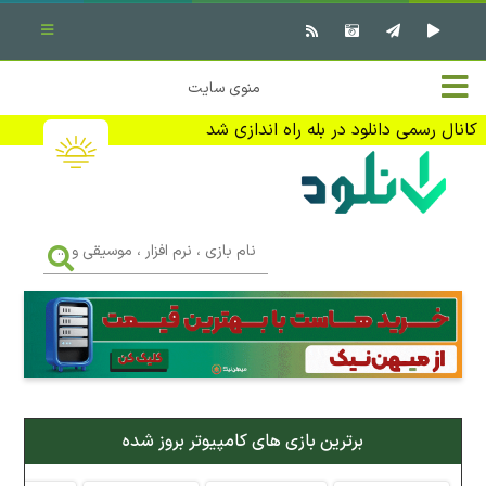
بستن منو
✖
خانه
منوی سایت
نرم افزار کامپیوتر
تماس با ما
کانال رسمی دانلود در بله راه اندازی شد
بازی کامپیوتر
تبلیغات
اندروید
DMCA
نام
بازی
f
،
فیلم
نرم
افزار
،
کتاب
موسیقی
و
...
وبلاگ
برترین بازی های کامپیوتر بروز شده
جهت دریافت آخرین اخبار و اطلاعات ما را در کانال رسمی دانلود در
بله دنبال کنید (ورود)