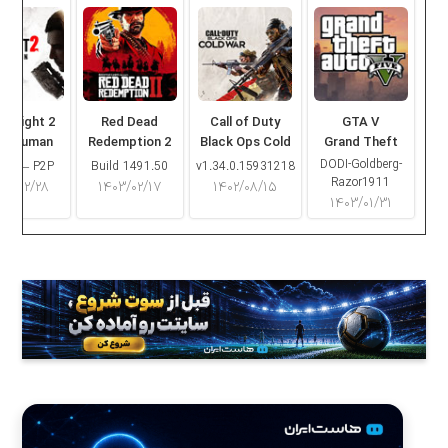
ng Light 2
Red Dead
Call of Duty
GTA V
ay Human
Redemption 2
Black Ops Cold
Grand Theft
War
Auto V
DODI-Goldberg-
16.2 – P2P
Build 1491.50
v1.34.0.15931218
Razor1911
۰۳/۰۲/۲۸
۱۴۰۳/۰۲/۱۷
۱۴۰۲/۰۸/۱۵
۱۴۰۳/۰۱/۳۱