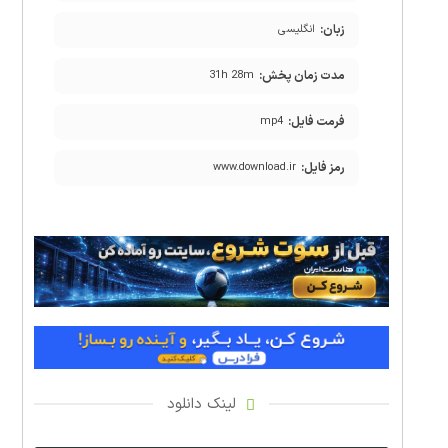
زبان:
انگلیسی
مدت زمان پخش:
31h 28m
فرمت فایل:
mp4
رمز فایل:
www.download.ir
لینک دانلود