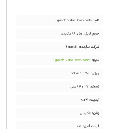
نام:
Bigasoft Video Downloader
حجم فایل:
۵۰ و ۸۶ مگابایت
شرکت سازنده:
Bigasoft
منبع:
Bigasoft Video Downloader
ورژن:
v3.26.1.8769
نسخه:
۳۲ و ۶۴ بیتی
آپدیت:
۲۰۲۴
زبان:
انگلیسی
فرمت فایل:
exe