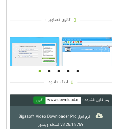
گالری تصاویر :
لینک دانلود
رمز فایل فشرده :
www.download.ir
کپی
نرم افزار Bigasoft Video Downloader Pro
v3.26.1.8769 نسخه ویندوز