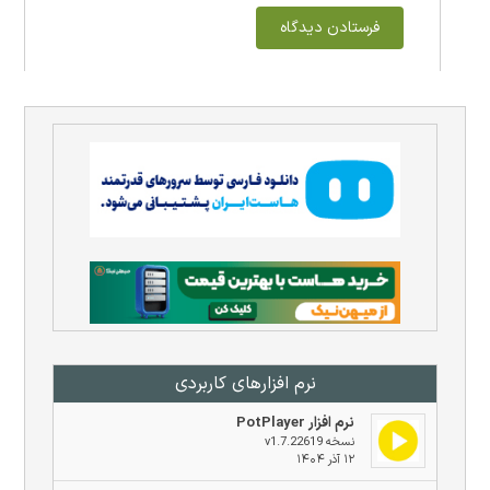
نرم افزار‌های کاربردی
نرم افزار PotPlayer
نسخه v1.7.22619
۱۲ آذر ۱۴۰۴