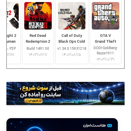
ng Light 2
Red Dead
Call of Duty
GTA V
ay Human
Redemption 2
Black Ops Cold
Grand Theft
War
Auto V
DODI-Goldberg-
16.2 – P2P
Build 1491.50
v1.34.0.15931218
Razor1911
۰۳/۰۲/۲۸
۱۴۰۳/۰۲/۱۷
۱۴۰۲/۰۸/۱۵
۱۴۰۳/۰۱/۳۱