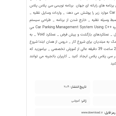
ن برنامه های رایانه ای جهان برنامه نویسی سی پلاس پلاس
استاد شوید . دوره ++Car Parking Management System Using C موارد زیر را پوشش می دهد: _ واردات وسایل نقلیه _
ضبط وسیله نقلیه _ خارج شدن از برنامه _ طراحی سیستم
مدیریت پارکینگ اتومبیل با استفاده از سی پلاس پلاس آنچه در دوره ++Car Parking Management System Using C می
آموزید: _ پرونده های هدر _ عملکرد سیستم _ عملکرد صفحه کنسول _ عملکردهای بازگشت و پیش فرض _ عملکرد Void _ به
ک به مبتدیان برای شروع کار _ دروس از همان ابتدا شروع
می شوند _ با بیش از 20 فیلم مفید به آرامی پیشرفت می کنید _ 2 ساعت 39 دقیقه عالی از آموزش تخصصی _ بیاموزید که
ر سی پلاس پلاس ایجاد کنید _ کاربران باتجربه می توانند
نید
تاریخ انتشار:
۲۰۱۹
ژانر:
آموزشی
رمز فایل:
www.download.ir