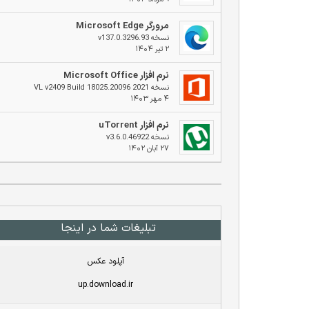
مرورگر Microsoft Edge
نسخه v137.0.3296.93
۲ تیر ۱۴۰۴
نرم افزار Microsoft Office
نسخه 2021 VL v2409 Build 18025.20096
۴ مهر ۱۴۰۳
نرم افزار uTorrent
نسخه v3.6.0.46922
۲۷ آبان ۱۴۰۲
تبلیغات شما در اینجا
آپلود عکس
up.download.ir