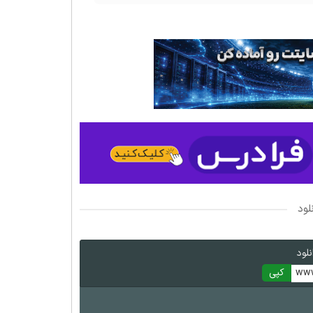
لود
لود
www
کپی