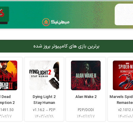
برترین بازی های کامپیوتر بروز شده
d Dead
Dying Light 2
Alan Wake 2
Marvels Spi
mption 2
Stay Human
Remaste
 1491.50
v1.16.2 – P2P
P2P/DODI
v2.1012.
۳/۰۲/۱۷
۱۴۰۳/۰۲/۲۸
۱۴۰۲/۱۲/۱۷
۱۴۰۲/۰۸