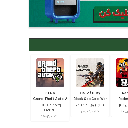
GTA V
Call of Duty
Re
Grand Theft Auto V
Black Ops Cold War
Rede
DODI-Goldberg-
v1.34.0.15931218
Build
Razor1911
۱۴۰۲/۰۸/۱۵
۱۴۰
۱۴۰۳/۰۱/۳۱