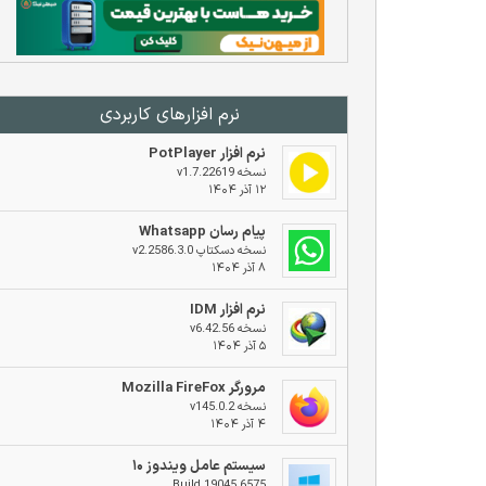
نرم افزار‌های کاربردی
نرم افزار PotPlayer
نسخه v1.7.22619
۱۲ آذر ۱۴۰۴
پیام رسان Whatsapp
نسخه دسکتاپ v2.2586.3.0
۸ آذر ۱۴۰۴
نرم افزار IDM
نسخه v6.42.56
۵ آذر ۱۴۰۴
مرورگر Mozilla FireFox
نسخه v145.0.2
۴ آذر ۱۴۰۴
سیستم عامل ویندوز ۱۰
Build 19045.6575