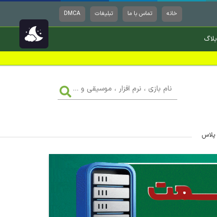
خانه
تماس با ما
تبلیغات
DMCA
بلاگ
نام
بازی
،
نرم
افزار
،
موسیقی
 پلاس
و
...