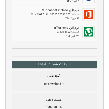
۲ تیر ۱۴۰۴
نرم افزار Microsoft Office
نسخه 2021 VL v2409 Build 18025.20096
۴ مهر ۱۴۰۳
نرم افزار uTorrent
نسخه v3.6.0.46922
۲۷ آبان ۱۴۰۲
تبلیغات شما در اینجا
آپلود عکس
up.download.ir
هاست دانلود
hostiran.net