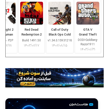
ng Light 2
Red Dead
Call of Duty
GTA V
ay Human
Redemption 2
Black Ops Cold
Grand Theft
War
Auto V
DODI-Goldberg-
16.2 – P2P
Build 1491.50
v1.34.0.15931218
Razor1911
۰۳/۰۲/۲۸
۱۴۰۳/۰۲/۱۷
۱۴۰۲/۰۸/۱۵
۱۴۰۳/۰۱/۳۱