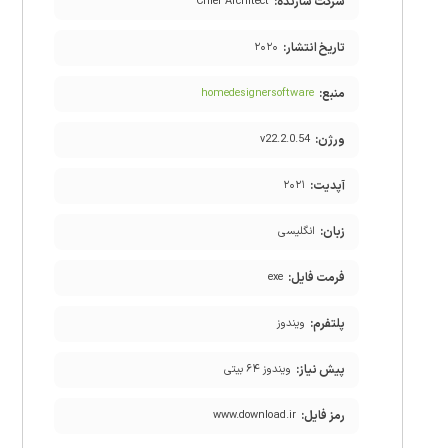
شرکت سازنده:
Chief Architect
تاریخ انتشار:
۲۰۲۰
منبع:
homedesignersoftware
ورژن:
v22.2.0.54
آپدیت:
۲۰۲۱
زبان:
انگلیسی
فرمت فایل:
exe
پلتفرم:
ویندوز
پیش نیاز:
ویندوز ۶۴ بیتی
رمز فایل:
www.download.ir