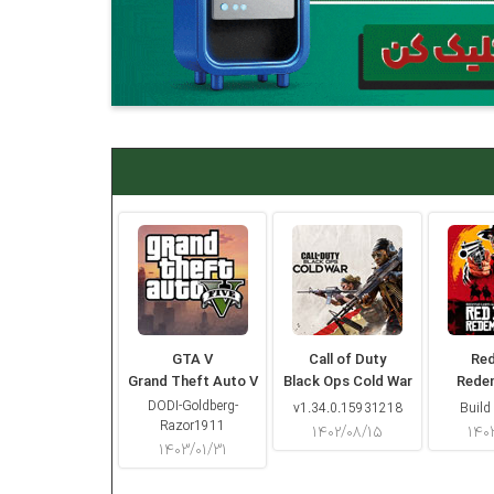
GTA V
Call of Duty
Re
Grand Theft Auto V
Black Ops Cold War
Rede
DODI-Goldberg-
v1.34.0.15931218
Build
Razor1911
۱۴۰۲/۰۸/۱۵
۱۴۰
۱۴۰۳/۰۱/۳۱