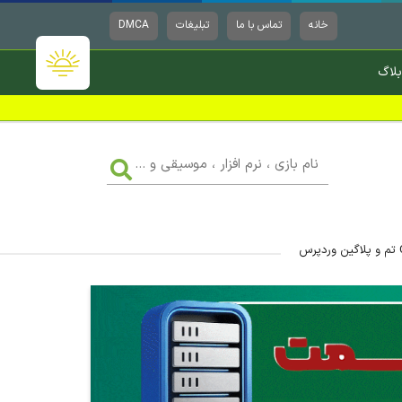
خانه
تماس با ما
تبلیغات
DMCA
بلاگ
نام
بازی
،
نرم
افزار
،
موسیقی
و
...