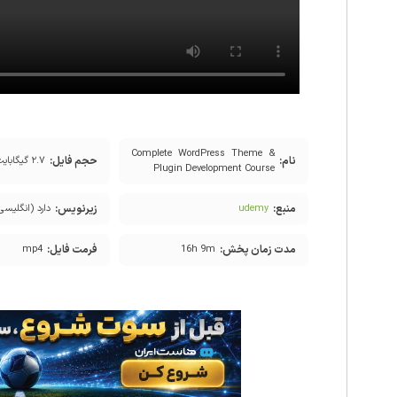
Complete WordPress Theme &
نام:
حجم فایل:
۲.۷ گیگابایت
Plugin Development Course
منبع:
زیرنویس:
udemy
دارد (انگلیسی
مدت زمان پخش:
فرمت فایل:
mp4
16h 9m