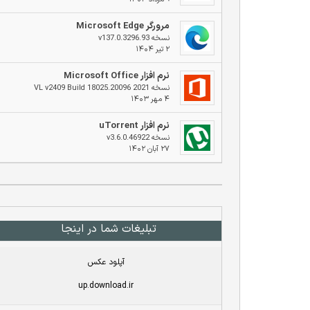
مرورگر Microsoft Edge
نسخه v137.0.3296.93
۲ تیر ۱۴۰۴
نرم افزار Microsoft Office
نسخه 2021 VL v2409 Build 18025.20096
۴ مهر ۱۴۰۳
نرم افزار uTorrent
نسخه v3.6.0.46922
۲۷ آبان ۱۴۰۲
تبلیغات شما در اینجا
آپلود عکس
up.download.ir