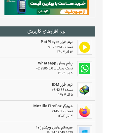
نرم افزار‌های کاربردی
نرم افزار PotPlayer
نسخه v1.7.22619
۱۲ آذر ۱۴۰۴
پیام رسان Whatsapp
نسخه دسکتاپ v2.2586.3.0
۸ آذر ۱۴۰۴
نرم افزار IDM
نسخه v6.42.56
۵ آذر ۱۴۰۴
مرورگر Mozilla FireFox
نسخه v145.0.2
۴ آذر ۱۴۰۴
سیستم عامل ویندوز ۱۰
Build 19045.6575