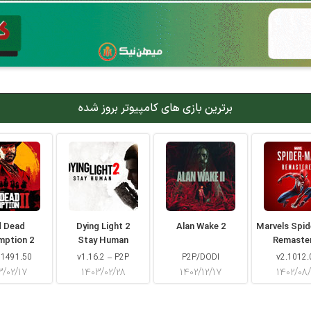
برترین بازی های کامپیوتر بروز شده
d Dead
Dying Light 2
Alan Wake 2
Marvels Spi
mption 2
Stay Human
Remaste
 1491.50
v1.16.2 – P2P
P2P/DODI
v2.1012.
۳/۰۲/۱۷
۱۴۰۳/۰۲/۲۸
۱۴۰۲/۱۲/۱۷
۱۴۰۲/۰۸