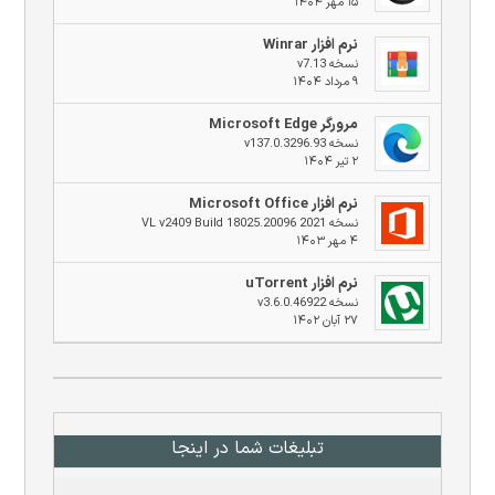
۱۵ مهر ۱۴۰۴
نرم افزار Winrar
نسخه v7.13
۹ مرداد ۱۴۰۴
مرورگر Microsoft Edge
نسخه v137.0.3296.93
۲ تیر ۱۴۰۴
نرم افزار Microsoft Office
نسخه 2021 VL v2409 Build 18025.20096
۴ مهر ۱۴۰۳
نرم افزار uTorrent
نسخه v3.6.0.46922
۲۷ آبان ۱۴۰۲
تبلیغات شما در اینجا