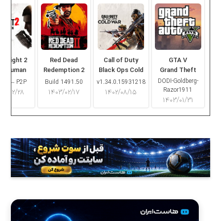
ng Light 2
Red Dead
Call of Duty
GTA V
ay Human
Redemption 2
Black Ops Cold
Grand Theft
War
Auto V
DODI-Goldberg-
16.2 – P2P
Build 1491.50
v1.34.0.15931218
Razor1911
۰۳/۰۲/۲۸
۱۴۰۳/۰۲/۱۷
۱۴۰۲/۰۸/۱۵
۱۴۰۳/۰۱/۳۱