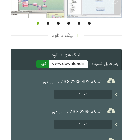
لینک دانلود
لینک های دانلود
رمز فایل فشرده :
www.download.ir
کپی
نسخه v.7.3.8.2235.SP2 - ویندوز
دانلود
نسخه v.7.3.8.2235 - ویندوز
دانلود