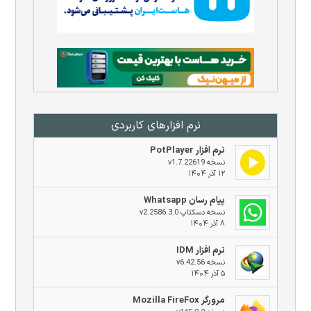
نرم افزار‌های کاربردی
نرم افزار PotPlayer
نسخه v1.7.22619
۱۲ آذر ۱۴۰۴
پیام رسان Whatsapp
نسخه دسکتاپ v2.2586.3.0
۸ آذر ۱۴۰۴
نرم افزار IDM
نسخه v6.42.56
۵ آذر ۱۴۰۴
مرورگر Mozilla FireFox