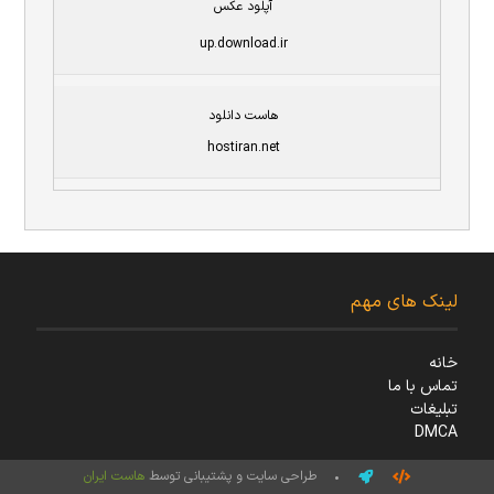
آپلود عکس
up.download.ir
هاست دانلود
hostiran.net
لینک های مهم
خانه
تماس با ما
تبلیغات
DMCA
• طراحی سایت و پشتیبانی توسط
هاست ایران