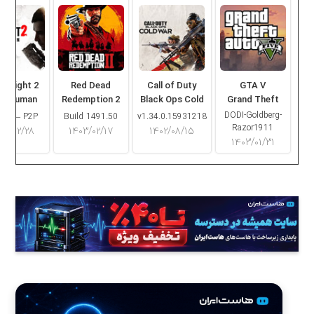
ng Light 2
Red Dead
Call of Duty
GTA V
ay Human
Redemption 2
Black Ops Cold
Grand Theft
War
Auto V
DODI-Goldberg-
16.2 – P2P
Build 1491.50
v1.34.0.15931218
Razor1911
۰۳/۰۲/۲۸
۱۴۰۳/۰۲/۱۷
۱۴۰۲/۰۸/۱۵
۱۴۰۳/۰۱/۳۱