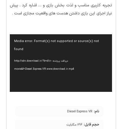
تجربه کاربری مناسب و لذت بخش بازی و … اشاره کرد . پیش
نیاز اجرای این بازی داشتن هدست های واقعیت مجازی است .
نمایشگر
Media error: Format(s) not supported or source(s) not
ویدیو
found
دریافت پرونده: http://cdn.download.ir/?b=dlir-
movie&f=Diesel.Express.VR.www.download.ir.mp4
نام:
Diesel Express VR
حجم فایل:
۸۹۶ مگابایت