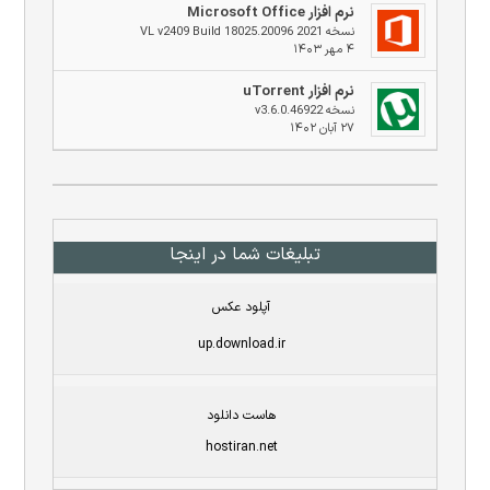
نرم افزار Microsoft Office
نسخه 2021 VL v2409 Build 18025.20096
۴ مهر ۱۴۰۳
نرم افزار uTorrent
نسخه v3.6.0.46922
۲۷ آبان ۱۴۰۲
تبلیغات شما در اینجا
آپلود عکس
up.download.ir
هاست دانلود
hostiran.net