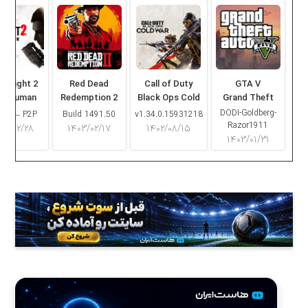
ng Light 2
Red Dead
Call of Duty
GTA V
ay Human
Redemption 2
Black Ops Cold
Grand Theft
War
Auto V
DODI-Goldberg-
16.2 – P2P
Build 1491.50
v1.34.0.15931218
Razor1911
۰۳/۰۲/۲۸
۱۴۰۳/۰۲/۱۷
۱۴۰۲/۰۸/۱۵
۱۴۰۳/۰۱/۳۱