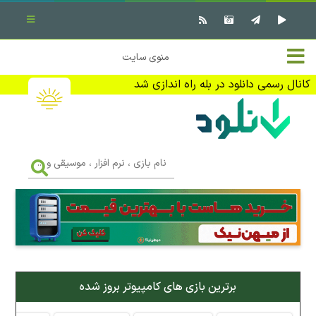
بستن منو
✖
خانه
منوی سایت
نرم افزار کامپیوتر
تماس با ما
کانال رسمی دانلود در بله راه اندازی شد
بازی کامپیوتر
تبلیغات
اندروید
DMCA
نام
بازی
f
،
فیلم
نرم
افزار
،
کتاب
موسیقی
و
...
وبلاگ
برترین بازی های کامپیوتر بروز شده
جهت دریافت آخرین اخبار و اطلاعات ما را در کانال رسمی دانلود در
بله دنبال کنید (ورود)