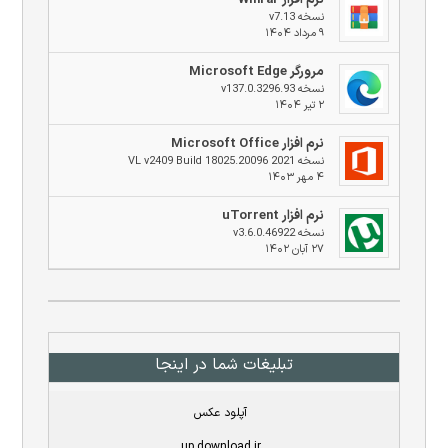
نرم افزار Winrar
نسخه v7.13
۹ مرداد ۱۴۰۴
مرورگر Microsoft Edge
نسخه v137.0.3296.93
۲ تیر ۱۴۰۴
نرم افزار Microsoft Office
نسخه 2021 VL v2409 Build 18025.20096
۴ مهر ۱۴۰۳
نرم افزار uTorrent
نسخه v3.6.0.46922
۲۷ آبان ۱۴۰۲
تبلیغات شما در اینجا
آپلود عکس
up.download.ir