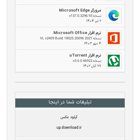
مرورگر Microsoft Edge
نسخه v137.0.3296.93
۲ تیر ۱۴۰۴
نرم افزار Microsoft Office
نسخه 2021 VL v2409 Build 18025.20096
۴ مهر ۱۴۰۳
نرم افزار uTorrent
نسخه v3.6.0.46922
۲۷ آبان ۱۴۰۲
تبلیغات شما در اینجا
آپلود عکس
up.download.ir