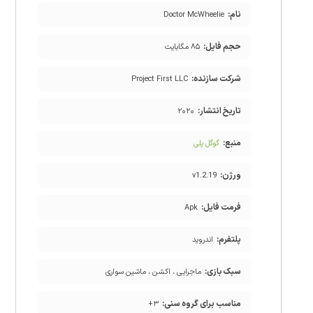
نام:
Doctor McWheelie
حجم فایل:
۸۵ مگابایت
شرکت سازنده:
Project First LLC
تاریخ انتشار:
۲۰۲۰
منبع:
گوگل پلی
ورژن:
v1.2.19
فرمت فایل:
Apk
پلتفرم:
اندروید
سبک بازی:
ماجرایی ، اکشن ، ماشین سواری
مناسب برای گروه سنی:
۳+