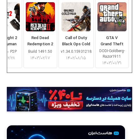
ng Light 2
Red Dead
Call of Duty
GTA V
ay Human
Redemption 2
Black Ops Cold
Grand Theft
War
Auto V
DODI-Goldberg-
16.2 – P2P
Build 1491.50
v1.34.0.15931218
Razor1911
۰۳/۰۲/۲۸
۱۴۰۳/۰۲/۱۷
۱۴۰۲/۰۸/۱۵
۱۴۰۳/۰۱/۳۱