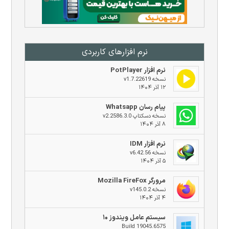
نرم افزار‌های کاربردی
نرم افزار PotPlayer
نسخه v1.7.22619
۱۲ آذر ۱۴۰۴
پیام رسان Whatsapp
نسخه دسکتاپ v2.2586.3.0
۸ آذر ۱۴۰۴
نرم افزار IDM
نسخه v6.42.56
۵ آذر ۱۴۰۴
مرورگر Mozilla FireFox
نسخه v145.0.2
۴ آذر ۱۴۰۴
سیستم عامل ویندوز ۱۰
Build 19045.6575