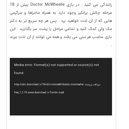
رانندگی می کنید . در بازی Doctor McWheelie بیش از 18
مرحله چالش برانگیز وجود دارد به همراه ماجراها و سرگرمی
هایی که از آن لذت خواهید برد . پس هر چه سریع تر به دکتر
مک ولی کمک کنید و تمامی مراحل را پشت سر بگذارید . این
بازی مناسب هر سنی می باشد و همه می توانند از آن لذت ببرند
.
نمایشگر
Media error: Format(s) not supported or source(s) not
ویدیو
found
دریافت پرونده: http://cdn.download.ir/?b=dlir-movie&f=doctor-mcwheelie-
free_1.2.19.www.download.ir-Trailer.mp4