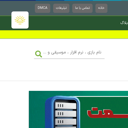
خانه
تماس با ما
تبلیغات
DMCA
بلاگ
نام
بازی
،
نرم
افزار
،
موسیقی
و
...