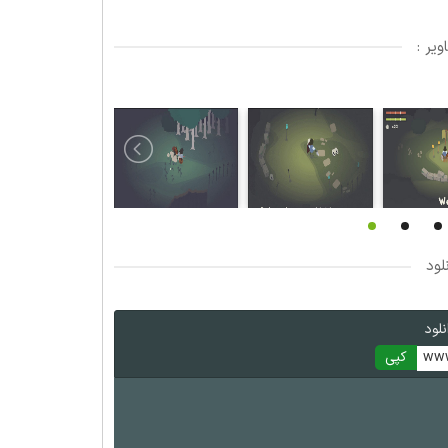
یر :
لود
لود
www
کپی