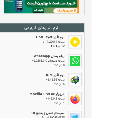
نرم افزار‌های کاربردی
نرم افزار PotPlayer
نسخه v1.7.22619
۱۲ آذر ۱۴۰۴
پیام رسان Whatsapp
نسخه دسکتاپ v2.2586.3.0
۸ آذر ۱۴۰۴
نرم افزار IDM
نسخه v6.42.56
۵ آذر ۱۴۰۴
مرورگر Mozilla FireFox
نسخه v145.0.2
۴ آذر ۱۴۰۴
سیستم عامل ویندوز ۱۰
Build 19045.6575