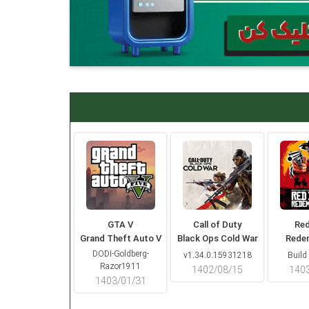
GTA V
Call of Duty
Re
Grand Theft Auto V
Black Ops Cold War
Rede
DODI-Goldberg-
v1.34.0.15931218
Build
Razor1911
۱۴۰۲/۰۸/۱۵
۱۴۰
۱۴۰۳/۰۱/۳۱