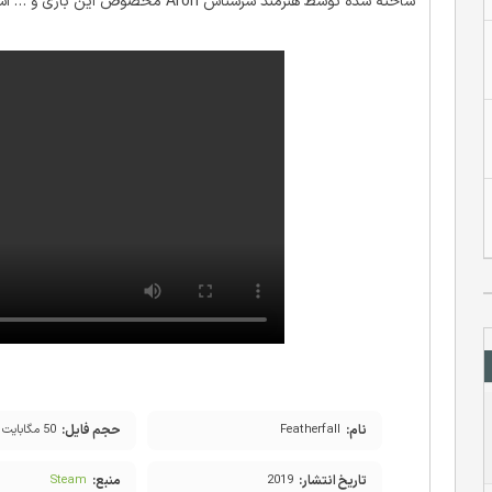
ساخته شده توسط هنرمند سرشناس Aron مخصوص این بازی و … اشاره کرد .
نمایشگر
ویدیو
00:00
نام:
حجم فایل:
Featherfall
۵۰ مگابایت
تاریخ انتشار:
منبع:
Steam
۲۰۱۹