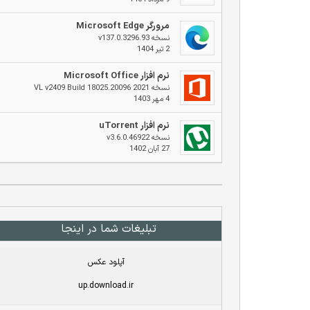
مرورگر Microsoft Edge
نسخه v137.0.3296.93
۲ تیر ۱۴۰۴
نرم افزار Microsoft Office
نسخه 2021 VL v2409 Build 18025.20096
۴ مهر ۱۴۰۳
نرم افزار uTorrent
نسخه v3.6.0.46922
۲۷ آبان ۱۴۰۲
تبلیغات شما در اینجا
آپلود عکس
up.download.ir