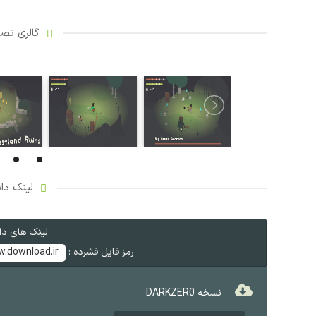
گالری تصاو
لینک دان
لینک های دان
رمز فایل فشرده :
.download.ir
نسخه DARKZER0
دانلود