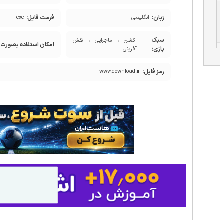
زبان:
فرمت فایل:
انگلیسی
exe
سبک
اکشن ، ماجرایی ، نقش
امکان استفاده بصورت آ
بازی:
آفرینی
رمز فایل:
www.download.ir