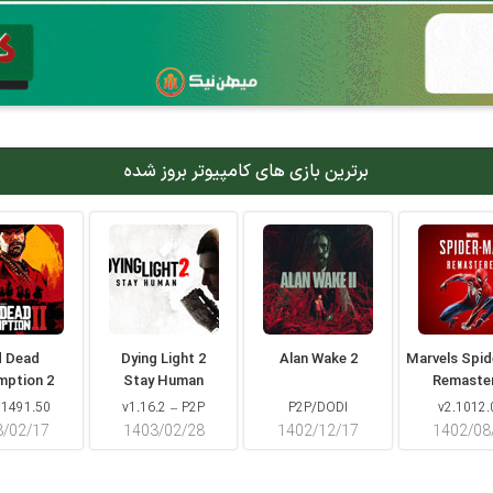
برترین بازی های کامپیوتر بروز شده
d Dead
Dying Light 2
Alan Wake 2
Marvels Spi
mption 2
Stay Human
Remaste
 1491.50
v1.16.2 – P2P
P2P/DODI
v2.1012.
۳/۰۲/۱۷
۱۴۰۳/۰۲/۲۸
۱۴۰۲/۱۲/۱۷
۱۴۰۲/۰۸