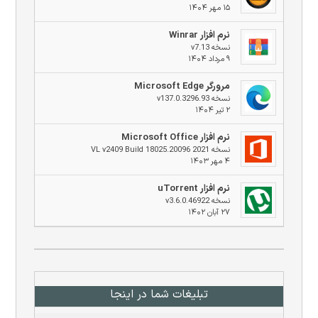
۱۵ مهر ۱۴۰۴
نرم افزار Winrar
نسخه v7.13
۹ مرداد ۱۴۰۴
مرورگر Microsoft Edge
نسخه v137.0.3296.93
۲ تیر ۱۴۰۴
نرم افزار Microsoft Office
نسخه 2021 VL v2409 Build 18025.20096
۴ مهر ۱۴۰۳
نرم افزار uTorrent
نسخه v3.6.0.46922
۲۷ آبان ۱۴۰۲
تبلیغات شما در اینجا