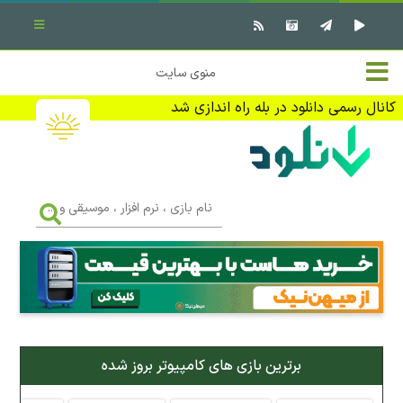
بستن منو
✖
خانه
منوی سایت
نرم افزار کامپیوتر
تماس با ما
کانال رسمی دانلود در بله راه اندازی شد
بازی کامپیوتر
تبلیغات
اندروید
DMCA
نام
بازی
f
،
فیلم
نرم
افزار
،
کتاب
موسیقی
و
...
وبلاگ
برترین بازی های کامپیوتر بروز شده
جهت دریافت آخرین اخبار و اطلاعات ما را در کانال رسمی دانلود در
بله دنبال کنید (ورود)