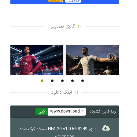
گالری تصاویر :
لینک دانلود
رمز فایل فشرده :
www.download.ir
کپی
بازی FIFA 20 v1.0.66.8249 نسخه کرک شده