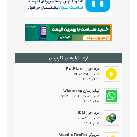
نرم افزار‌های کاربردی
نرم افزار PotPlayer
نسخه v1.7.22619
۱۲ آذر ۱۴۰۴
پیام رسان Whatsapp
نسخه دسکتاپ v2.2586.3.0
۸ آذر ۱۴۰۴
نرم افزار IDM
نسخه v6.42.56
۵ آذر ۱۴۰۴
مرورگر Mozilla FireFox