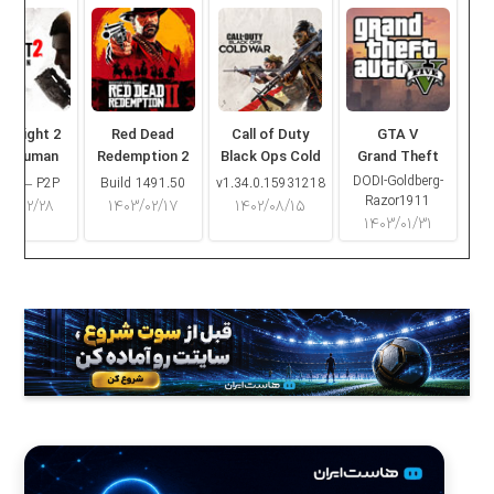
ng Light 2
Red Dead
Call of Duty
GTA V
ay Human
Redemption 2
Black Ops Cold
Grand Theft
War
Auto V
DODI-Goldberg-
16.2 – P2P
Build 1491.50
v1.34.0.15931218
Razor1911
۰۳/۰۲/۲۸
۱۴۰۳/۰۲/۱۷
۱۴۰۲/۰۸/۱۵
۱۴۰۳/۰۱/۳۱