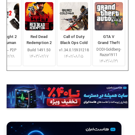
ng Light 2
Red Dead
Call of Duty
GTA V
ay Human
Redemption 2
Black Ops Cold
Grand Theft
War
Auto V
DODI-Goldberg-
16.2 – P2P
Build 1491.50
v1.34.0.15931218
Razor1911
۰۳/۰۲/۲۸
۱۴۰۳/۰۲/۱۷
۱۴۰۲/۰۸/۱۵
۱۴۰۳/۰۱/۳۱