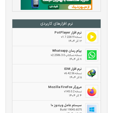
نرم افزار‌های کاربردی
نرم افزار PotPlayer
نسخه v1.7.22619
۱۲ آذر ۱۴۰۴
پیام رسان Whatsapp
نسخه دسکتاپ v2.2586.3.0
۸ آذر ۱۴۰۴
نرم افزار IDM
نسخه v6.42.56
۵ آذر ۱۴۰۴
مرورگر Mozilla FireFox
نسخه v145.0.2
۴ آذر ۱۴۰۴
سیستم عامل ویندوز ۱۰
Build 19045.6575