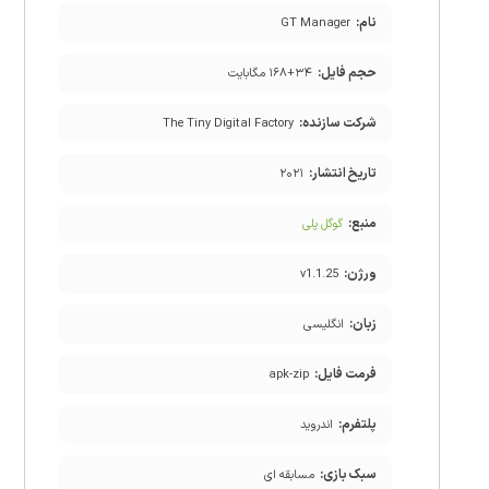
نام:
GT Manager
حجم فایل:
۱۶۸+۳۴ مگابایت
شرکت سازنده:
The Tiny Digital Factory
تاریخ انتشار:
۲۰۲۱
منبع:
گوگل پلی
ورژن:
v1.1.25
زبان:
انگلیسی
فرمت فایل:
apk-zip
پلتفرم:
اندروید
سبک بازی:
مسابقه ای