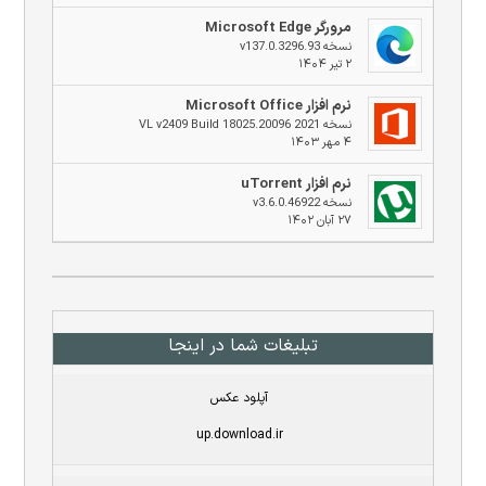
مرورگر Microsoft Edge
نسخه v137.0.3296.93
۲ تیر ۱۴۰۴
نرم افزار Microsoft Office
نسخه 2021 VL v2409 Build 18025.20096
۴ مهر ۱۴۰۳
نرم افزار uTorrent
نسخه v3.6.0.46922
۲۷ آبان ۱۴۰۲
تبلیغات شما در اینجا
آپلود عکس
up.download.ir