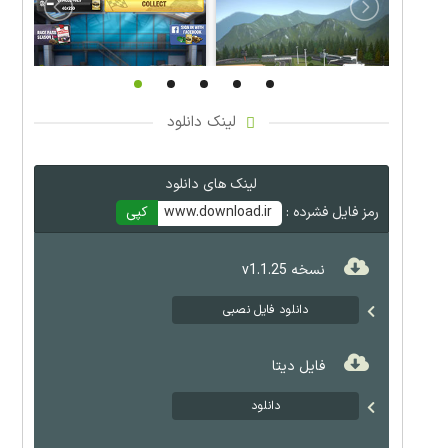
لینک دانلود
لینک های دانلود
رمز فایل فشرده :
www.download.ir
کپی
نسخه v1.1.25
دانلود فایل نصبی
فایل دیتا
دانلود