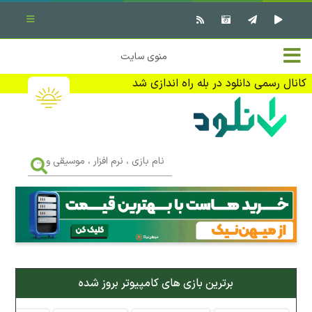
بستن منو
✖
خانه
منوی سایت
نرم افزار کامپیوتر
تماس با ما
کانال رسمی دانلود در بله راه اندازی شد
بازی کامپیوتر
تبلیغات
اندروید
DMCA
نام
بازی
f
،
فیلم
نرم
افزار
،
کتاب
موسیقی
و
...
وبلاگ
برترین بازی های کامپیوتر بروز شده
جهت دریافت آخرین اخبار و اطلاعات ما را در کانال رسمی دانلود در
بله دنبال کنید (ورود)