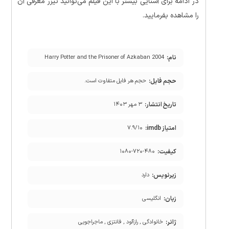
در ادامه برای آشنایی بیشتر با این فیلم می‌توانید تیزر معرفی آن
را مشاهده بفرمایید.
نام:
Harry Potter and the Prisoner of Azkaban 2004
حجم فایل:
حجم هر فایل متفاوت است.
تاریخ انتشار:
۳ مهر ۱۴۰۳
امتیاز imdb:
۷.۹/۱۰
کیفیت:
۱۰۸۰-۷۲۰-۴۸۰
زیرنویس:
دارد
زبان:
انگلیسی
ژانر:
خانوادگی , رازآلود , فانتزی , ماجراجویی