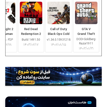
ng Light 2
Red Dead
Call of Duty
GTA V
ay Human
Redemption 2
Black Ops Cold
Grand Theft
War
Auto V
DODI-Goldberg-
16.2 – P2P
Build 1491.50
v1.34.0.15931218
Razor1911
۰۳/۰۲/۲۸
۱۴۰۳/۰۲/۱۷
۱۴۰۲/۰۸/۱۵
۱۴۰۳/۰۱/۳۱