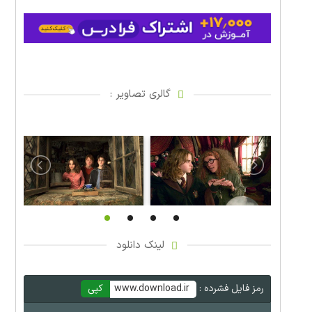
گالری تصاویر :
لینک دانلود
رمز فایل فشرده :
www.download.ir
کپی