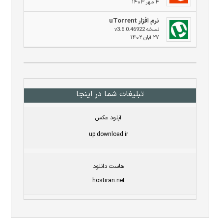
۴ مهر ۱۴۰۳
نرم افزار uTorrent
نسخه v3.6.0.46922
۲۷ آبان ۱۴۰۲
تبلیغات شما در اینجا
آپلود عکس
up.download.ir
هاست دانلود
hostiran.net