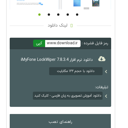
لینک دانلود
رمز فایل فشرده :
www.download.ir
کپی
دانلود نرم افزار 7.8.3.4 iMyFone LockWiper
دانلود با حجم ۱۲۲ مگابایت
تبلیغات:
دانلود آموزش تصویری به زبان فارسی - کلیک کنید
راهنمای نصب