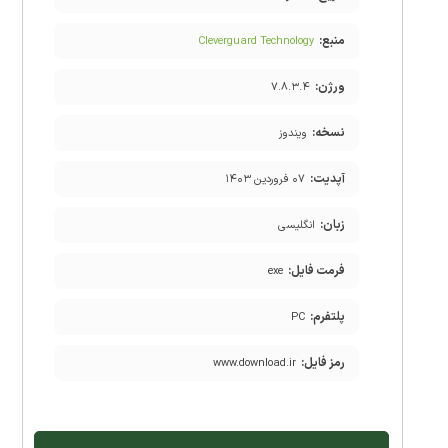
منبع:
Cleverguard Technology
ورژن:
۷.۸.۳.۴
نسخه:
ویندوز
آپدیت:
۰۷ فروردین ۱۴۰۳
زبان:
انگلیسی
فرمت فایل:
exe
پلتفرم:
PC
رمز فایل:
www.download.ir