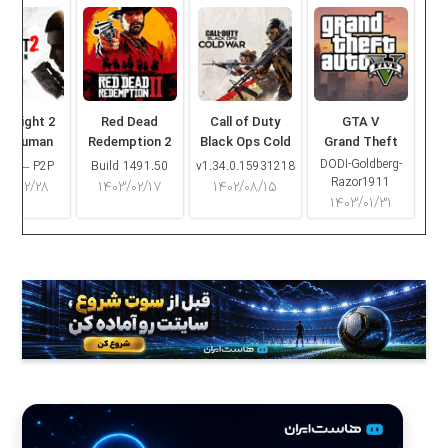
ng Light 2
Red Dead
Call of Duty
GTA V
ay Human
Redemption 2
Black Ops Cold
Grand Theft
War
Auto V
DODI-Goldberg-
16.2 – P2P
Build 1491.50
v1.34.0.15931218
Razor1911
۰۳/۰۲/۲۸
۱۴۰۳/۰۲/۱۷
۱۴۰۲/۰۸/۱۵
۱۴۰۳/۰۱/۳۱