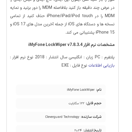
در عرض چند دقیقه باز کنید بلافاصله MDM را دور بزنید و نمایه
MDM را در iPhone/iPad/iPod touch حذف کنید از تمامی
نسخه ها و دستگاه های iOS از جمله آخرین مدل های iOS 17 و
iPhone 15 پشتیبانی می کند.
مشخصات نرم افزار iMyFone LockWiper v7.8.3.4
پلتفرم : PC زبان : انگلیسی سال انتشار : 2018 نوع نرم افزار :
بازیابی اطلاعات
نوع فایل : EXE
نام:
iMyFone LockWiper
حجم فایل:
۱۲۲ مگابایت
شرکت سازنده:
Cleverguard Technology
تاریخ انتشار:
۲۰۲۴