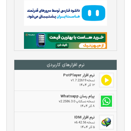
نرم افزار‌های کاربردی
نرم افزار PotPlayer
نسخه v1.7.22619
۱۲ آذر ۱۴۰۴
پیام رسان Whatsapp
نسخه دسکتاپ v2.2586.3.0
۸ آذر ۱۴۰۴
نرم افزار IDM
نسخه v6.42.56
۵ آذر ۱۴۰۴