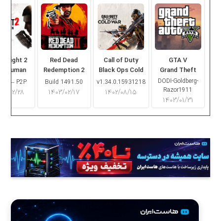
ng Light 2
Red Dead
Call of Duty
GTA V
ay Human
Redemption 2
Black Ops Cold
Grand Theft
War
Auto V
DODI-Goldberg-
16.2 – P2P
Build 1491.50
v1.34.0.15931218
Razor1911
۰۳/۰۲/۲۸
۱۴۰۳/۰۲/۱۷
۱۴۰۲/۰۸/۱۵
۱۴۰۳/۰۱/۳۱