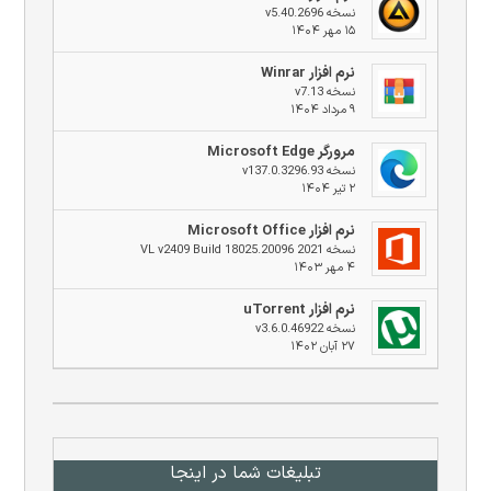
نسخه v5.40.2696
۱۵ مهر ۱۴۰۴
نرم افزار Winrar
نسخه v7.13
۹ مرداد ۱۴۰۴
مرورگر Microsoft Edge
نسخه v137.0.3296.93
۲ تیر ۱۴۰۴
نرم افزار Microsoft Office
نسخه 2021 VL v2409 Build 18025.20096
۴ مهر ۱۴۰۳
نرم افزار uTorrent
نسخه v3.6.0.46922
۲۷ آبان ۱۴۰۲
تبلیغات شما در اینجا