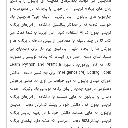
همچنین می توانید پارامترهای مقایسه ای پایتون را با سایر
زبان های برنامه نویسی ، در جهان با برجسته در محبوبیت و
چارچوب های پایتون ، یاد بگیرید . دیگه چی؟ همچنین یاد
خواهید گرفت که از حداکثر پتانسیل استفاده از ابزارهای برنامه
نویسی بدون کد AI استفاده کنید . این ابزارها به شما کمک می
کنند تا در چند دقیقه با مضامین از پیش ساخته ، برنامه ها و
پورتال ها را ایجاد کنید . یادگیری این کار برای مبتدیان نیز
بسیار آسان است ، حتی لازم نیست که برنامه نویسی را بصورت
گام به گام بیاموزید . دوره Learn Python and Artificial
Intelligence (AI) Coding Tools برای چه کسی است: _ دانش
آموزان مبتدی پایتون که می خواهند فن آوری کد مبتنی بر هوش
مصنوعی در دوره جدید را برای برنامه نویسی یاد بگیرند _ علاقه
مندان به پایتون که مایل هستند با استفاده از ابزارهای برنامه
نویسی بدون کد ، دانش خود را بیشتر گسترش دهند _ مربیان
پایتون که مایل هستند دانش خود را در زمینه رقابتی برنامه
نویسی بیشتر ارتقا دهند _ هرکسی که علاقه دارد ابزارهای برنامه