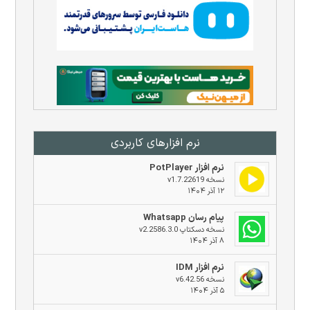
نرم افزار‌های کاربردی
نرم افزار PotPlayer
نسخه v1.7.22619
۱۲ آذر ۱۴۰۴
پیام رسان Whatsapp
نسخه دسکتاپ v2.2586.3.0
۸ آذر ۱۴۰۴
نرم افزار IDM
نسخه v6.42.56
۵ آذر ۱۴۰۴