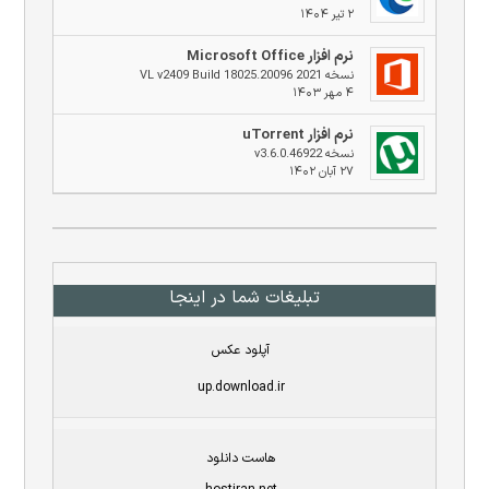
۲ تیر ۱۴۰۴
نرم افزار Microsoft Office
نسخه 2021 VL v2409 Build 18025.20096
۴ مهر ۱۴۰۳
نرم افزار uTorrent
نسخه v3.6.0.46922
۲۷ آبان ۱۴۰۲
تبلیغات شما در اینجا
آپلود عکس
up.download.ir
هاست دانلود