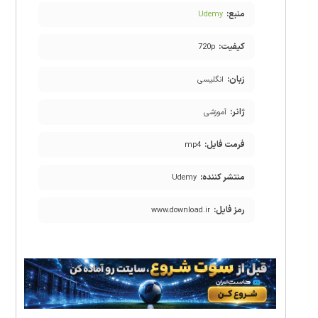
منبع:
Udemy
کیفیت:
720p
زبان:
انگلیسی
ژانر:
آموزشی
فرمت فایل:
mp4
منتشر کننده:
Udemy
رمز فایل:
www.download.ir