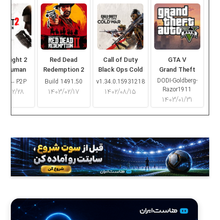
ng Light 2
Red Dead
Call of Duty
GTA V
ay Human
Redemption 2
Black Ops Cold
Grand Theft
War
Auto V
DODI-Goldberg-
16.2 – P2P
Build 1491.50
v1.34.0.15931218
Razor1911
۰۳/۰۲/۲۸
۱۴۰۳/۰۲/۱۷
۱۴۰۲/۰۸/۱۵
۱۴۰۳/۰۱/۳۱