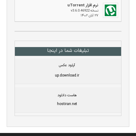
نرم افزار uTorrent
نسخه v3.6.0.46922
۲۷ آبان ۱۴۰۲
تبلیغات شما در اینجا
آپلود عکس
up.download.ir
هاست دانلود
hostiran.net