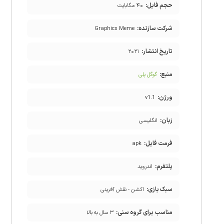
حجم فایل:
۴۰ مگابایت
شرکت سازنده:
Graphics Meme
تاریخ انتشار:
۲۰۲۱
منبع:
گوگل پلی
ورژن:
v1.1
زبان:
انگلیسی
فرمت فایل:
apk
پلتفرم:
اندروید
سبک بازی:
اکشن - نقش آفرینی
مناسب برای گروه سنی:
۳ سال به بالا