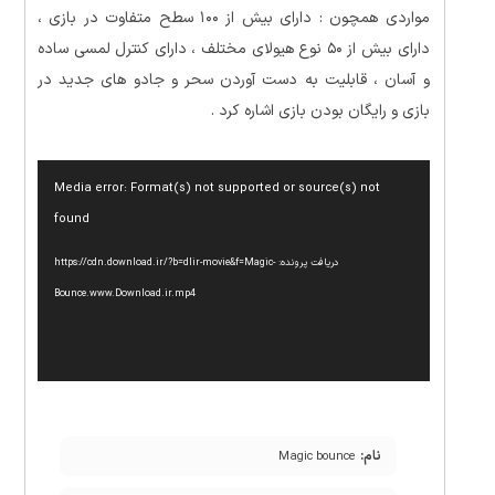
مواردی همچون : دارای بیش از ۱۰۰ سطح متفاوت در بازی ،
دارای بیش از ۵۰ نوع هیولای مختلف ، دارای کنترل لمسی ساده
و آسان ، قابلیت به دست آوردن سحر و جادو های جدید در
بازی و رایگان بودن بازی اشاره کرد .
نمایشگر
Media error: Format(s) not supported or source(s) not
ویدیو
found
دریافت پرونده: https://cdn.download.ir/?b=dlir-movie&f=Magic-
Bounce.www.Download.ir.mp4
نام:
Magic bounce