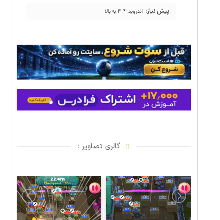
پیش نیاز:
اندروید ۴.۴ به بالا
گالری تصاویر :