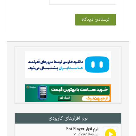
نرم افزار‌های کاربردی
نرم افزار PotPlayer
نسخه v1.7.22619