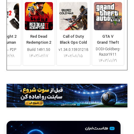
ng Light 2
Red Dead
Call of Duty
GTA V
ay Human
Redemption 2
Black Ops Cold
Grand Theft
War
Auto V
DODI-Goldberg-
16.2 – P2P
Build 1491.50
v1.34.0.15931218
Razor1911
۰۳/۰۲/۲۸
۱۴۰۳/۰۲/۱۷
۱۴۰۲/۰۸/۱۵
۱۴۰۳/۰۱/۳۱