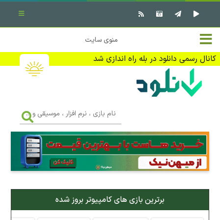
بستن منو
✖
خانه
منوی سایت
نرم افزار کامپیوتر
تماس با ما
کانال رسمی دانلود در بله راه اندازی شد
بازی کامپیوتر
تبلیغات
اندروید
DMCA
نام
بازی
f
،
فیلم
نرم
افزار
،
کتاب
موسیقی
و
...
وبلاگ
برترین بازی های کامپیوتر بروز شده
جهت دریافت آخرین اخبار و اطلاعات ما را در کانال رسمی دانلود در
بله دنبال کنید (ورود)