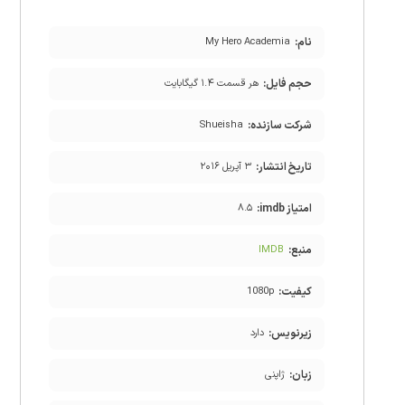
نام:
My Hero Academia
حجم فایل:
هر قسمت ۱.۴ گیگابایت
شرکت سازنده:
Shueisha
تاریخ انتشار:
۳ آپریل ۲۰۱۶
امتیاز imdb:
۸.۵
منبع:
IMDB
کیفیت:
1080p
زیرنویس:
دارد
زبان:
ژاپنی