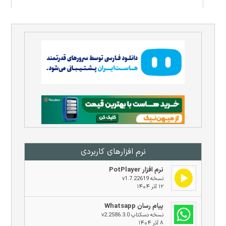
نرم افزار‌های کاربردی
نرم افزار PotPlayer
نسخه v1.7.22619
۱۲ آذر ۱۴۰۴
پیام رسان Whatsapp
نسخه دسکتاپ v2.2586.3.0
۸ آذر ۱۴۰۴