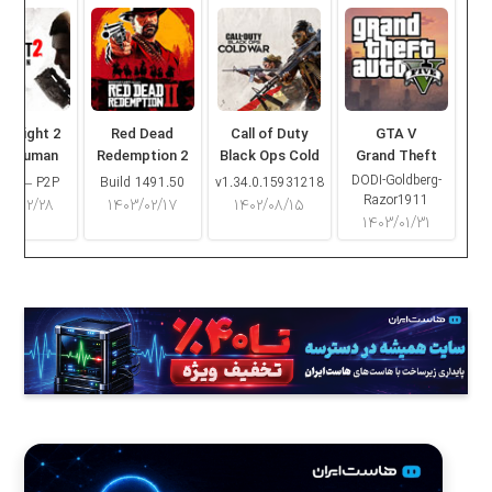
ng Light 2
Red Dead
Call of Duty
GTA V
ay Human
Redemption 2
Black Ops Cold
Grand Theft
War
Auto V
DODI-Goldberg-
16.2 – P2P
Build 1491.50
v1.34.0.15931218
Razor1911
۰۳/۰۲/۲۸
۱۴۰۳/۰۲/۱۷
۱۴۰۲/۰۸/۱۵
۱۴۰۳/۰۱/۳۱