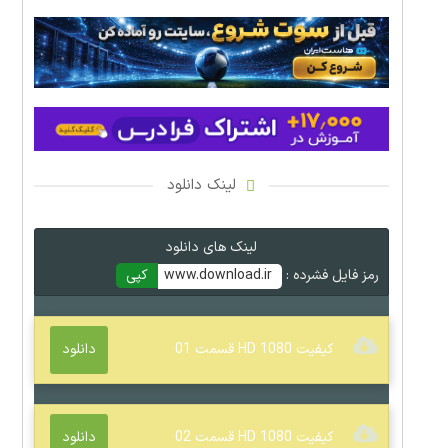
لینک دانلود
لینک های دانلود
رمز فایل فشرده :
www.download.ir
کپی
کیفیت 1080 HD قسمت 01
دانلود
کیفیت 1080 HD قسمت 02
دانلود