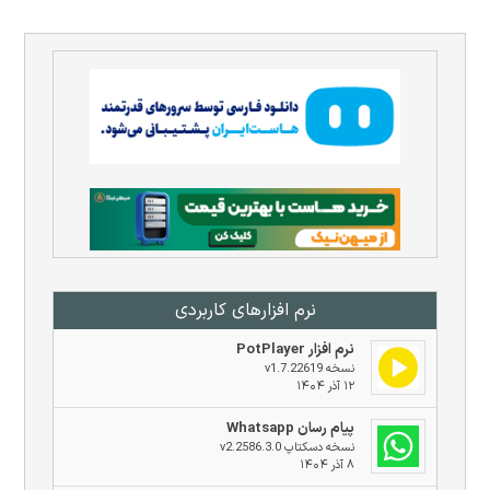
نرم افزار‌های کاربردی
نرم افزار PotPlayer
نسخه v1.7.22619
۱۲ آذر ۱۴۰۴
پیام رسان Whatsapp
نسخه دسکتاپ v2.2586.3.0
۸ آذر ۱۴۰۴