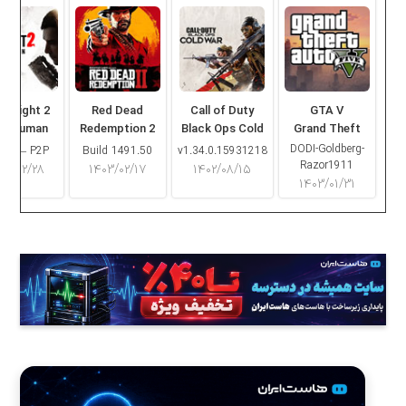
ng Light 2
Red Dead
Call of Duty
GTA V
ay Human
Redemption 2
Black Ops Cold
Grand Theft
War
Auto V
DODI-Goldberg-
16.2 – P2P
Build 1491.50
v1.34.0.15931218
Razor1911
۰۳/۰۲/۲۸
۱۴۰۳/۰۲/۱۷
۱۴۰۲/۰۸/۱۵
۱۴۰۳/۰۱/۳۱