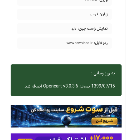
ورژن:
v3.0.3.6
زبان:
فارسی
نمایش راست چین:
دارد
رمز فایل:
www.download.ir
به روز رسانی :
1399/07/15 نسخه Opencart v3.0.3.6 اضافه شد.