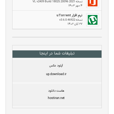
نسخه 2021 VL v2409 Build 18025.20096
۴ مهر ۱۴۰۳
نرم افزار uTorrent
نسخه v3.6.0.46922
۲۷ آبان ۱۴۰۲
تبلیغات شما در اینجا
آپلود عکس
up.download.ir
هاست دانلود
hostiran.net