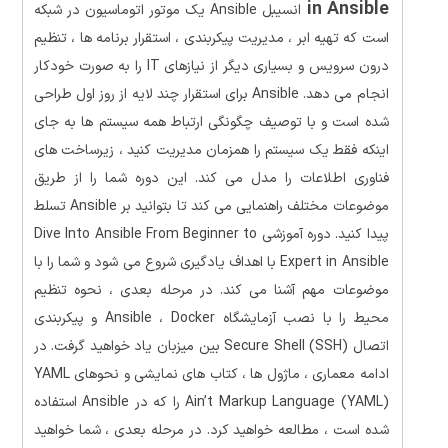
in Ansible
انسیبل Ansible یک موتور اتوماسیون در شبکه
است که تهیه ابر ، مدیریت پیکربندی ، استقرار برنامه ها ، تنظیم
درون سرویس و بسیاری دیگر از نیازهای IT را به صورت خودکار
انجام می دهد. Ansible برای استقرار چند لایه از روز اول طراحی
شده است و با توصیف چگونگی ارتباط همه سیستم ها به جای
اینکه فقط یک سیستم را همزمان مدیریت کنید ، زیرساخت های
فناوری اطلاعات را مدل می کند. این دوره شما را از طریق
موضوعات مختلف راهنمایی می کند تا بتوانید بر Ansible تسلط
پیدا کنید. دوره آموزشی Dive Into Ansible From Beginner to
Expert in Ansible با اهداف یادگیری شروع می شود و شما را با
موضوعات مهم آشنا می کند. در مرحله بعدی ، نحوه تنظیم
محیط را با نصب آزمایشگاه Ansible ، Docker و پیکربندی
اتصال Secure Shell (SSH) بین میزبان یاد خواهید گرفت. در
ادامه معماری ، ماژول ها ، کتاب های نمایشی و نحوهای YAML
Ain’t Markup Language (YAML) را که در Ansible استفاده
شده است ، مطالعه خواهید کرد. در مرحله بعدی ، شما خواهید