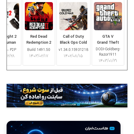
ng Light 2
Red Dead
Call of Duty
GTA V
ay Human
Redemption 2
Black Ops Cold
Grand Theft
War
Auto V
DODI-Goldberg-
16.2 – P2P
Build 1491.50
v1.34.0.15931218
Razor1911
۰۳/۰۲/۲۸
۱۴۰۳/۰۲/۱۷
۱۴۰۲/۰۸/۱۵
۱۴۰۳/۰۱/۳۱