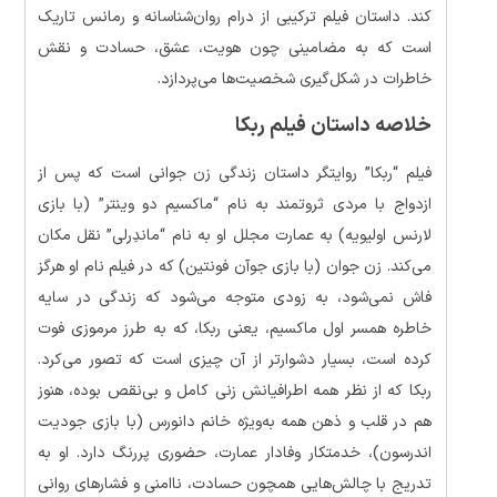
کند. داستان فیلم ترکیبی از درام روان‌شناسانه و رمانس تاریک
است که به مضامینی چون هویت، عشق، حسادت و نقش
خاطرات در شکل‌گیری شخصیت‌ها می‌پردازد.
خلاصه داستان
فیلم ربکا
فیلم “ربکا” روایتگر داستان زندگی زن جوانی است که پس از
ازدواج با مردی ثروتمند به نام “ماکسیم دو وینتر” (با بازی
لارنس اولیویه) به عمارت مجلل او به نام “ماندِرلی” نقل مکان
می‌کند. زن جوان (با بازی جوآن فونتین) که در فیلم نام او هرگز
فاش نمی‌شود، به زودی متوجه می‌شود که زندگی در سایه
خاطره همسر اول ماکسیم، یعنی ربکا، که به طرز مرموزی فوت
کرده است، بسیار دشوارتر از آن چیزی است که تصور می‌کرد.
ربکا که از نظر همه اطرافیانش زنی کامل و بی‌نقص بوده، هنوز
هم در قلب و ذهن همه به‌ویژه خانم دانورس (با بازی جودیت
اندرسون)، خدمتکار وفادار عمارت، حضوری پررنگ دارد. او به
تدریج با چالش‌هایی همچون حسادت، ناامنی و فشارهای روانی