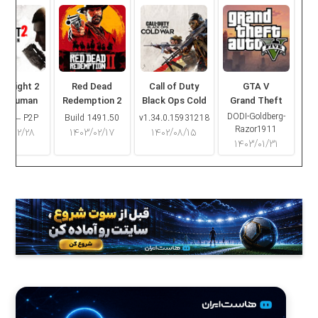
ng Light 2
Red Dead
Call of Duty
GTA V
ay Human
Redemption 2
Black Ops Cold
Grand Theft
War
Auto V
DODI-Goldberg-
16.2 – P2P
Build 1491.50
v1.34.0.15931218
Razor1911
۰۳/۰۲/۲۸
۱۴۰۳/۰۲/۱۷
۱۴۰۲/۰۸/۱۵
۱۴۰۳/۰۱/۳۱