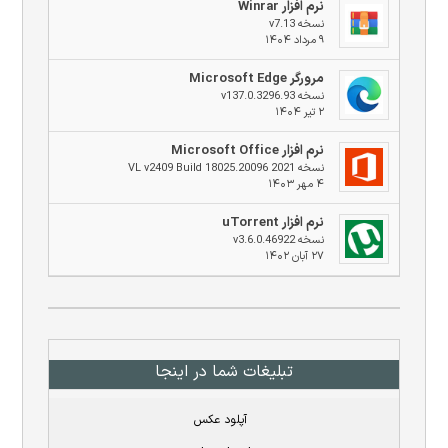
نرم افزار Winrar
نسخه v7.13
۹ مرداد ۱۴۰۴
مرورگر Microsoft Edge
نسخه v137.0.3296.93
۲ تیر ۱۴۰۴
نرم افزار Microsoft Office
نسخه 2021 VL v2409 Build 18025.20096
۴ مهر ۱۴۰۳
نرم افزار uTorrent
نسخه v3.6.0.46922
۲۷ آبان ۱۴۰۲
تبلیغات شما در اینجا
آپلود عکس