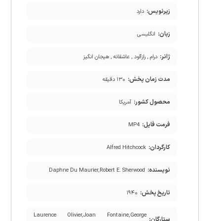
زیرنویس:
دارد
زبان:
انگلیسی
ژانر:
درام , رازآلود , عاشقانه , هیجان انگیز
مدت زمان پخش:
۱۳۰ دقیقه
محصول کشور:
آمریکا
فرمت فایل:
MP4
کارگردان:
Alfred Hitchcock
نویسنده:
Daphne Du Maurier,Robert E. Sherwood
تاریخ پخش:
۱۹۴۰
Laurence Olivier,Joan Fontaine,George
ستارگان: