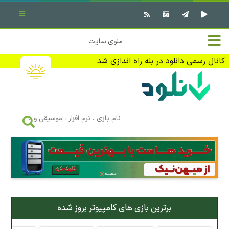
بستن منو
✖
خانه
منوی سایت
نرم افزار کامپیوتر
تماس با ما
کانال رسمی دانلود در بله راه اندازی شد
بازی کامپیوتر
تبلیغات
اندروید
DMCA
نام
بازی
f
،
فیلم
نرم
افزار
،
کتاب
موسیقی
و
...
وبلاگ
برترین بازی های کامپیوتر بروز شده
جهت دریافت آخرین اخبار و اطلاعات ما را در کانال رسمی دانلود در
بله دنبال کنید (ورود)