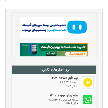
نرم افزار‌های کاربردی
نرم افزار PotPlayer
نسخه v1.7.22619
۱۲ آذر ۱۴۰۴
پیام رسان Whatsapp
نسخه دسکتاپ v2.2586.3.0
۸ آذر ۱۴۰۴