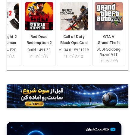
ng Light 2
Red Dead
Call of Duty
GTA V
ay Human
Redemption 2
Black Ops Cold
Grand Theft
War
Auto V
DODI-Goldberg-
16.2 – P2P
Build 1491.50
v1.34.0.15931218
Razor1911
۰۳/۰۲/۲۸
۱۴۰۳/۰۲/۱۷
۱۴۰۲/۰۸/۱۵
۱۴۰۳/۰۱/۳۱