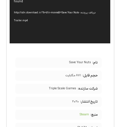
found
دریافت پرونده: http://cdn.download.ir/?b=dlir-movie&f=Save.Your.Nuts-
Trailer.mp4
نام:
Save Your Nuts
حجم فایل:
۸۷۱ مگابایت
شرکت سازنده:
Triple Scale Games
تاریخ انتشار:
۲۰۲۰
منبع:
Steam