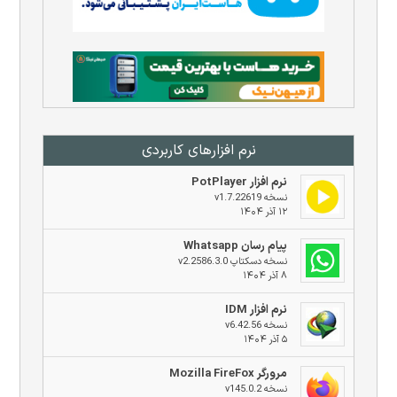
نرم افزار‌های کاربردی
نرم افزار PotPlayer
نسخه v1.7.22619
۱۲ آذر ۱۴۰۴
پیام رسان Whatsapp
نسخه دسکتاپ v2.2586.3.0
۸ آذر ۱۴۰۴
نرم افزار IDM
نسخه v6.42.56
۵ آذر ۱۴۰۴
مرورگر Mozilla FireFox
نسخه v145.0.2