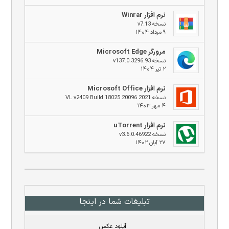
نرم افزار Winrar
نسخه v7.13
۹ مرداد ۱۴۰۴
مرورگر Microsoft Edge
نسخه v137.0.3296.93
۲ تیر ۱۴۰۴
نرم افزار Microsoft Office
نسخه 2021 VL v2409 Build 18025.20096
۴ مهر ۱۴۰۳
نرم افزار uTorrent
نسخه v3.6.0.46922
۲۷ آبان ۱۴۰۲
تبلیغات شما در اینجا
آپلود عکس