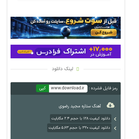
لینک دانلود
رمز فایل فشرده :
www.download.ir
کپی
آهنگ ستاره مجید رضوی
دانلود کیفیت ۱۲۸ با حجم ۲.۴ مگابایت
دانلود کیفیت ۳۲۰ با حجم ۵.۶۳ مگابایت