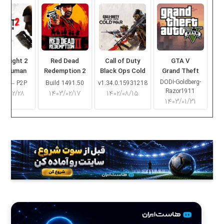
ng Light 2
Red Dead
Call of Duty
GTA V
ay Human
Redemption 2
Black Ops Cold
Grand Theft
War
Auto V
DODI-Goldberg-
16.2 – P2P
Build 1491.50
v1.34.0.15931218
Razor1911
۰۳/۰۲/۲۸
۱۴۰۳/۰۲/۱۷
۱۴۰۲/۰۸/۱۵
۱۴۰۳/۰۱/۳۱