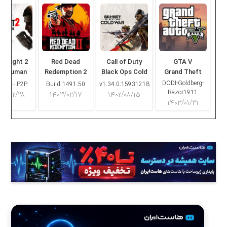
ng Light 2
Red Dead
Call of Duty
GTA V
ay Human
Redemption 2
Black Ops Cold
Grand Theft
War
Auto V
DODI-Goldberg-
16.2 – P2P
Build 1491.50
v1.34.0.15931218
Razor1911
۰۳/۰۲/۲۸
۱۴۰۳/۰۲/۱۷
۱۴۰۲/۰۸/۱۵
۱۴۰۳/۰۱/۳۱