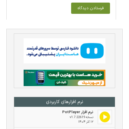
نرم افزار‌های کاربردی
نرم افزار PotPlayer
نسخه v1.7.22619
۱۲ آذر ۱۴۰۴