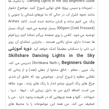
Dancing Lights in the Sky Beginners Guide : با تکنیک ها
، تمرینات و سپس پروژه های نهایی شروع کنید. موضوع دشوار
مانند نحوه کنترل آب در حالی که ما نورهای شمالی یا جنوبی را
رنگ می کنیم ساده و آسان ساخته شده است. کاغذ Arches
300gsm (Cold Pressed) بسیار توصیه می شود. آبرنگ بسیار
توصیه می شود. کلاس را روی صفحه بزرگتر تماشا کنید زیرا فیلم
ها عمدتا دارای نمای بالایی هستند ، بنابراین تماشای آن روی
دوره آموزشی
لپ تاپ یا دسکتاپ مطمئناً کمک خواهد کرد.
Skillshare Dancing Lights in the Sky
Beginners Guide
را Dhritikana Nath تدریس می کند.
یک مربی ، معلم ، خالق محتوا از دهلی (هند) و از زمانی که
نقاشی منظره را شروع کردم ، موضوعی بود که عاشق آن شدم.
چراغ های رنگ آمیزی چشم انداز با رنگ های زنده ، مورد علاقه
من است. اضافه کاری من به دلیل زیبایی آب ، ابرها ، دریا ،
حیوانات ، گلها و همه چیزهایی که در طبیعت وجود دارد ، من را
ضعیف می کند. من همه این موضوعات را با محیط های