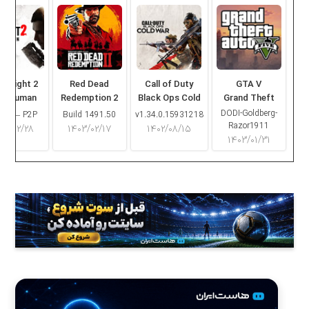
ng Light 2
Red Dead
Call of Duty
GTA V
ay Human
Redemption 2
Black Ops Cold
Grand Theft
War
Auto V
DODI-Goldberg-
16.2 – P2P
Build 1491.50
v1.34.0.15931218
Razor1911
۰۳/۰۲/۲۸
۱۴۰۳/۰۲/۱۷
۱۴۰۲/۰۸/۱۵
۱۴۰۳/۰۱/۳۱