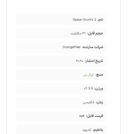
نام:
Space Grunts 2
حجم فایل:
۳۱ مگابایت
شرکت سازنده:
OrangePixel
تاریخ انتشار:
۲۰۲۰
منبع:
گوگل پلی
ورژن:
v1.5.0
زبان:
انگلیسی
فرمت فایل:
apk
پلتفرم:
اندروید