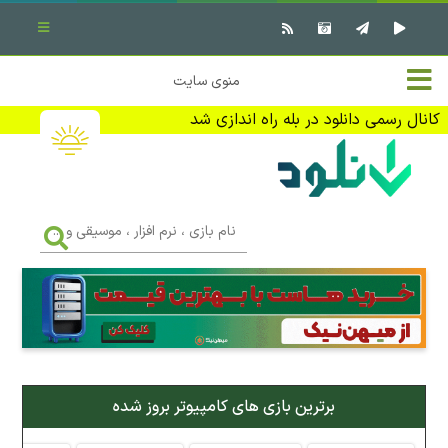
بستن منو
✖
خانه
منوی سایت
نرم افزار کامپیوتر
تماس با ما
کانال رسمی دانلود در بله راه اندازی شد
بازی کامپیوتر
تبلیغات
اندروید
DMCA
نام
بازی
f
،
فیلم
نرم
افزار
،
کتاب
موسیقی
و
...
وبلاگ
برترین بازی های کامپیوتر بروز شده
جهت دریافت آخرین اخبار و اطلاعات ما را در کانال رسمی دانلود در
بله دنبال کنید (ورود)