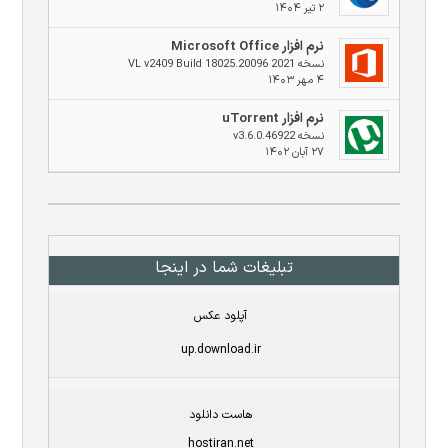
۲ تیر ۱۴۰۴
نرم افزار Microsoft Office
نسخه 2021 VL v2409 Build 18025.20096
۴ مهر ۱۴۰۳
نرم افزار uTorrent
نسخه v3.6.0.46922
۲۷ آبان ۱۴۰۲
تبلیغات شما در اینجا
آپلود عکس
up.download.ir
هاست دانلود
hostiran.net