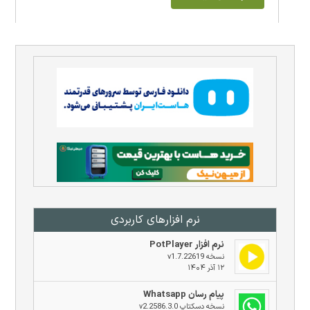
نرم افزار‌های کاربردی
نرم افزار PotPlayer
نسخه v1.7.22619
۱۲ آذر ۱۴۰۴
پیام رسان Whatsapp
نسخه دسکتاپ v2.2586.3.0