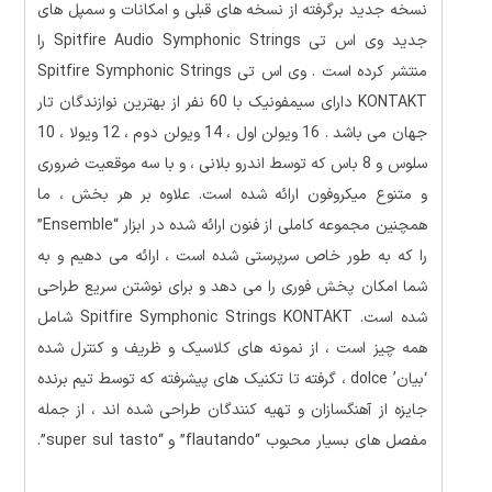
نسخه جدید برگرفته از نسخه های قبلی و امکانات و سمپل های
جدید وی اس تی Spitfire Audio Symphonic Strings را
منتشر کرده است . وی اس تی Spitfire Symphonic Strings
KONTAKT دارای سیمفونیک با 60 نفر از بهترین نوازندگان تار
جهان می باشد . 16 ویولن اول ، 14 ویولن دوم ، 12 ویولا ، 10
سلوس و 8 باس که توسط اندرو بلانی ، و با سه موقعیت ضروری
و متنوع میکروفون ارائه شده است. علاوه بر هر بخش ، ما
همچنین مجموعه کاملی از فنون ارائه شده در ابزار “Ensemble”
را که به طور خاص سرپرستی شده است ، ارائه می دهیم و به
شما امکان پخش فوری را می دهد و برای نوشتن سریع طراحی
شده است. Spitfire Symphonic Strings KONTAKT شامل
همه چیز است ، از نمونه های کلاسیک و ظریف و کنترل شده
‘بیان’ dolce ، گرفته تا تکنیک های پیشرفته که توسط تیم برنده
جایزه از آهنگسازان و تهیه کنندگان طراحی شده اند ، از جمله
مفصل های بسیار محبوب “flautando” و “super sul tasto”.