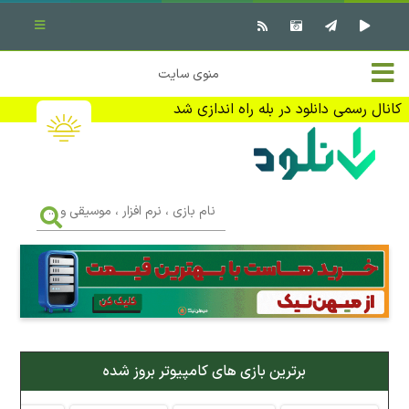
بستن منو
✖
خانه
منوی سایت
نرم افزار کامپیوتر
تماس با ما
کانال رسمی دانلود در بله راه اندازی شد
بازی کامپیوتر
تبلیغات
اندروید
DMCA
نام
بازی
f
،
فیلم
نرم
افزار
،
کتاب
موسیقی
و
...
وبلاگ
برترین بازی های کامپیوتر بروز شده
جهت دریافت آخرین اخبار و اطلاعات ما را در کانال رسمی دانلود در
بله دنبال کنید (ورود)