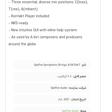
– Three essential, diverse mic positions: C(lose),
T(ree), A(mbient)
– Kontakt Player included
– NKS-ready
– New intuitive GUI with inline help system
– As used by A-list composers and producers
around the globe
نام:
Spitfire Symphonic Strings KONTAKT
حجم فایل:
۶.۸ گیگابایت
شرکت سازنده:
Spitfire Audio
تاریخ انتشار:
Jul, 2021
منبع:
Spitfire Audio