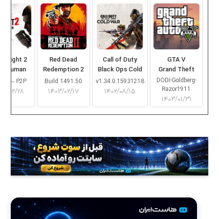
ng Light 2
Red Dead
Call of Duty
GTA V
ay Human
Redemption 2
Black Ops Cold
Grand Theft
War
Auto V
DODI-Goldberg-
16.2 – P2P
Build 1491.50
v1.34.0.15931218
Razor1911
۰۳/۰۲/۲۸
۱۴۰۳/۰۲/۱۷
۱۴۰۲/۰۸/۱۵
۱۴۰۳/۰۱/۳۱